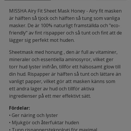
MISSHA Airy Fit Sheet Mask Honey - Airy fit masken
är hälften så tjock och hälften så tung som vanliga
masker. De är 100% naturligt framställda och "eco-
friendly" av fint rispapper och så tunt och fint att de
lägger sig perfekt mot huden.
Sheetmask med honung , den är full av vitaminer,
mineraler och essentiella aminosyror, vilket ger
torr hud lyster inifrån, tillför ett hälsosamt glow till
din hud. Rispapper är hälften så tunt och lättare än
vanligt papper, vilket gör att masken känns som
ett andra lager av hud och tillför aktiva
ingredienser på ett mer effektivt sätt.
Fördelar:
• Ger näring och lyster
• Mjukgör och återfuktar huden
• Tunn rispappersteknologi för maximal