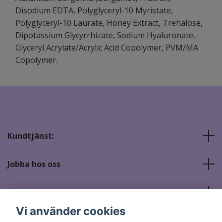
Disodium EDTA, Polyglyceryl-10 Myristate,
Polyglyceryl-10 Laurate, Honey Extract, Trehalose,
Dipotassium Glycyrrhizate, Sodium Hyaluronate,
Glyceryl Acrylate/Acrylic Acid Copolymer, PVM/MA
Copolymer.
Kundtjänst:
Jobba hos oss
Sociala medier
Vi använder cookies