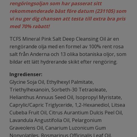
rengöringsoljan som har passerat sitt
rekommenderade bäst före datum (231105) som
vi nu ger dig chansen att testa till extra bra pris
med 70% rabatt!
TCFS Mineral Pink Salt Deep Cleansing Oil är en
rengörande olja med en formel av 100% rent rosa
salt från Anderna och 13 olika botaniska oljor, som
bildar ett lätt hydrerande skikt efter rengöring.
Ingredienser:
Glycine Soja Oil, Ethylhexyl Palmitate,
Triethylhexanoin, Sorbeth-30 Tetraoleate,
Helianthus Annuus Seed Oil, Isopropyl Myristate,
Caprylic/Capric Triglyceride, 1,2-Hexanediol, Litsea
Cubeba Fruit Oil, Citrus Aurantium Dulcis Peel Oil,
Lavandula Angustifolia Oil, Pelargonium
Graveolens Oil, Canarium Luzonicum Gum
Nonvolatiles, Rosmarinus Officinalis Leaf Oil,