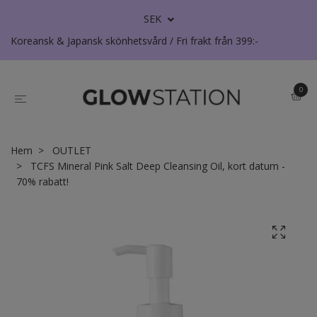
SEK
Koreansk & Japansk skönhetsvård / Fri frakt från 399:-
0
Hem
OUTLET
TCFS Mineral Pink Salt Deep Cleansing Oil, kort datum -
70% rabatt!