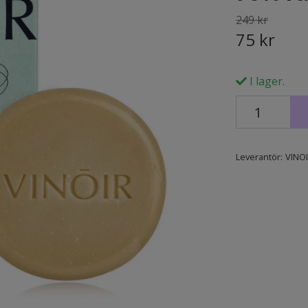
249 kr
75 kr
I lager.
Leverantör:
VINO