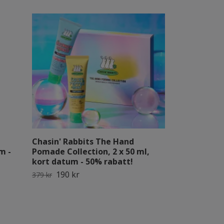
Chasin' Rabbits The Hand
Simply WHEN
m -
Pomade Collection, 2 x 50 ml,
Smooth Out 
kort datum - 50% rabatt!
datum - 70% 
190 kr
11 kr
379 kr
37 kr