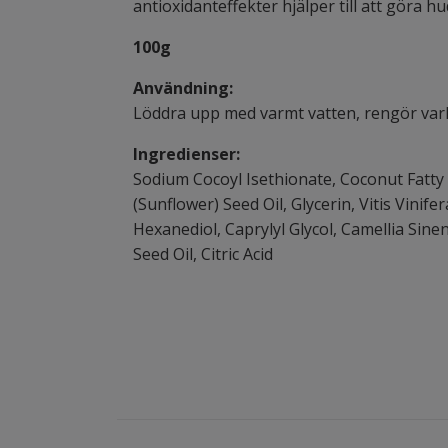
antioxidanteffekter hjälper till att göra h
100g
Användning:
Löddra upp med varmt vatten, rengör varl
Ingredienser:
Sodium Cocoyl Isethionate, Coconut Fatty 
(Sunflower) Seed Oil, Glycerin, Vitis Vinife
Hexanediol, Caprylyl Glycol, Camellia Sin
Seed Oil, Citric Acid