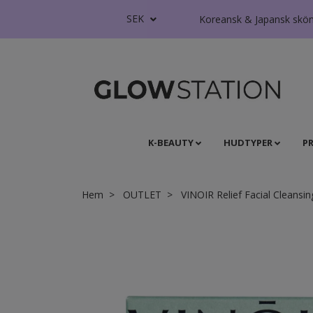
SEK
Koreansk & Japansk skönhe
K-BEAUTY
HUDTYPER
P
Hem
OUTLET
VINOIR Relief Facial Cleansin