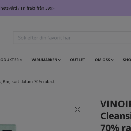
tsvård / Fri frakt från 399:-
RODUKTER
VARUMÄRKEN
OUTLET
OM OSS
SHO
g Bar, kort datum 70% rabatt!
VINOIR
Cleans
70% ra