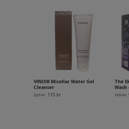
VINOIR Micellar Water Gel
The S
Cleanser
Wash 
115 kr
229 kr
189 kr