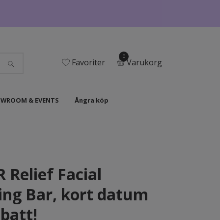
0
Favoriter
Varukorg
WROOM & EVENTS
Ångra köp
 Relief Facial
ing Bar, kort datum
batt!