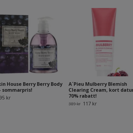
kin House Berry Berry Body
A´Pieu Mulberry Blemish
- sommarpris!
Clearing Cream, kort datu
70% rabatt!
95 kr
117 kr
389 kr