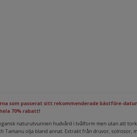
larna som passerat sitt rekommenderade bästföre-datum
 hela 70% rabatt!
 vegansk naturutvunnen hudvård i tvålform men utan att tor
och Tamanu olja bland annat. Extrakt från druvor, solrosor, 