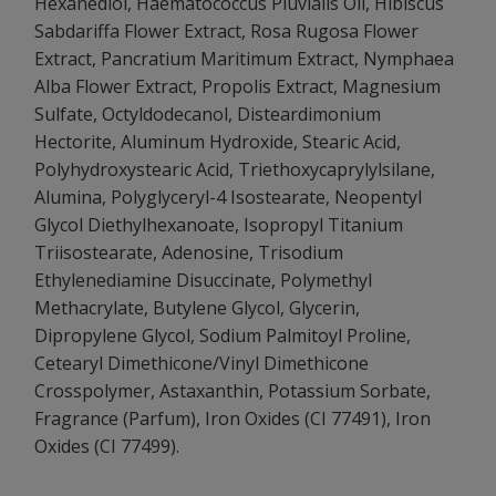
Hexanediol, Haematococcus Pluvialis Oil, Hibiscus
Sabdariffa Flower Extract, Rosa Rugosa Flower
Extract, Pancratium Maritimum Extract, Nymphaea
Alba Flower Extract, Propolis Extract, Magnesium
Sulfate, Octyldodecanol, Disteardimonium
Hectorite, Aluminum Hydroxide, Stearic Acid,
Polyhydroxystearic Acid, Triethoxycaprylylsilane,
Alumina, Polyglyceryl-4 Isostearate, Neopentyl
Glycol Diethylhexanoate, Isopropyl Titanium
Triisostearate, Adenosine, Trisodium
Ethylenediamine Disuccinate, Polymethyl
Methacrylate, Butylene Glycol, Glycerin,
Dipropylene Glycol, Sodium Palmitoyl Proline,
Cetearyl Dimethicone/Vinyl Dimethicone
Crosspolymer, Astaxanthin, Potassium Sorbate,
Fragrance (Parfum), Iron Oxides (CI 77491), Iron
Oxides (CI 77499).