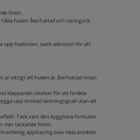
de finish.
t hålla huden återfuktad och näringsrik.
usa upp hudtonen, samt adenosin för att
t är viktigt att huden är återfuktad innan
nd klappande rörelser för att fördela
tt bygga upp önskad täckningsgrad utan att
effekt. Tack vare den byggbara formulan
r mer täckande finish.
h enhetlig applicering över hela ansiktet.