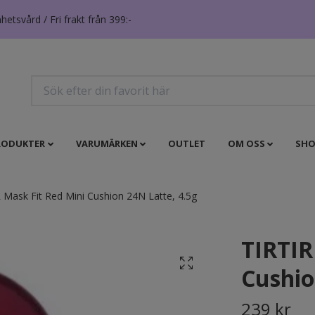
tsvård / Fri frakt från 399:-
RODUKTER
VARUMÄRKEN
OUTLET
OM OSS
SHO
 Mask Fit Red Mini Cushion 24N Latte, 4.5g
TIRTIR
Cushio
239 kr