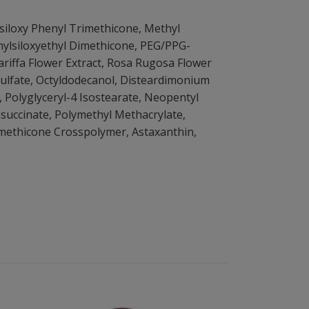
lsiloxy Phenyl Trimethicone, Methyl
hylsiloxyethyl Dimethicone, PEG/PPG-
ariffa Flower Extract, Rosa Rugosa Flower
Sulfate, Octyldodecanol, Disteardimonium
, Polyglyceryl-4 Isostearate, Neopentyl
succinate, Polymethyl Methacrylate,
Dimethicone Crosspolymer, Astaxanthin,