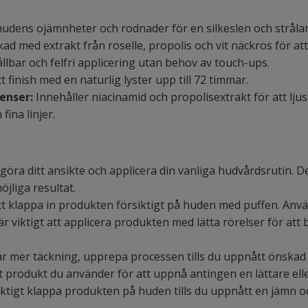
 hudens ojämnheter och rodnader för en silkeslen och strålan
ad med extrakt från roselle, propolis och vit näckros för at
llbar och felfri applicering utan behov av touch-ups.
 finish med en naturlig lyster upp till 72 timmar.
enser:
Innehåller niacinamid och propolisextrakt för att lj
ina linjer.
öra ditt ansikte och applicera din vanliga hudvårdsrutin. De
jliga resultat.
t klappa in produkten försiktigt på huden med puffen. Anvä
är viktigt att applicera produkten med lätta rörelser för a
 mer täckning, upprepa processen tills du uppnått önskad 
 produkt du använder för att uppnå antingen en lättare elle
iktigt klappa produkten på huden tills du uppnått en jämn oc