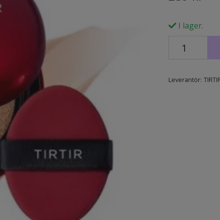
I lager.
Leverantör:
TIRTI