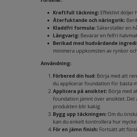
Fördelar:
Kraftfull täckning:
Effektivt döljer
Återfuktande och näringsrik:
Berik
Kladdfri formula:
Säkerställer en hå
Långvarig:
Bevarar en felfri halvmatt
Berikad med hudvårdande ingredi
minimera uppkomsten av rynkor och f
Användning:
Förbered din hud:
Börja med att reng
du applicerar foundation för bästa mö
Applicera på ansiktet:
Börja med at
foundation jämnt över ansiktet. Det 
produkten blir kakig.
Bygg upp täckningen:
Om du önskar
kan du enkelt kontrollera hur mycket
För en jämn finish:
Fortsätt att förs