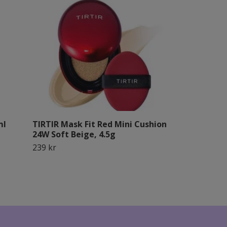
ml
TIRTIR Mask Fit Red Mini Cushion
TIRTIR Mask 
24W Soft Beige, 4.5g
Natural Beig
239 kr
399 kr