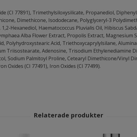
de (CI 77891), Trimethylsiloxysilicate, Propanediol, Dipheny
icone, Dimethicone, Isododecane, Polyglyceryl-3 Polydimet
, 1,2-Hexanediol, Haematococcus Pluvialis Oil, Hibiscus Sabd
ymphaea Alba Flower Extract, Propolis Extract, Magnesium 
d, Polyhydroxystearic Acid, Triethoxycaprylylsilane, Alumina
ium Triisostearate, Adenosine, Trisodium Ethylenediamine Di
ycol, Sodium Palmitoyl Proline, Cetearyl Dimethicone/Vinyl 
n Oxides (CI 77491), Iron Oxides (CI 77499).