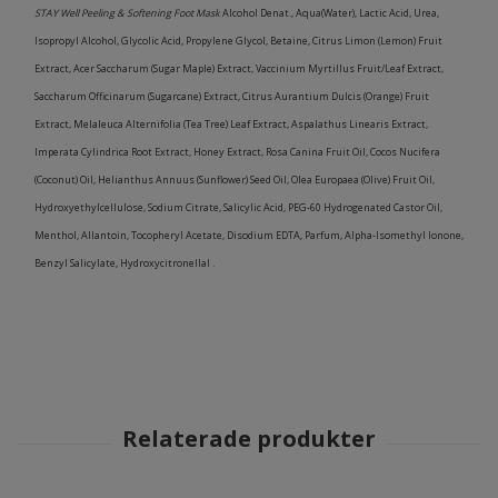
STAY Well Peeling & Softening Foot Mask
Alcohol Denat., Aqua(Water), Lactic Acid, Urea,
Isopropyl Alcohol, Glycolic Acid, Propylene Glycol, Betaine, Citrus Limon (Lemon) Fruit
Extract, Acer Saccharum (Sugar Maple) Extract, Vaccinium Myrtillus Fruit/Leaf Extract,
Saccharum Officinarum (Sugarcane) Extract, Citrus Aurantium Dulcis (Orange) Fruit
Extract, Melaleuca Alternifolia (Tea Tree) Leaf Extract, Aspalathus Linearis Extract,
Imperata Cylindrica Root Extract, Honey Extract, Rosa Canina Fruit Oil, Cocos Nucifera
(Coconut) Oil, Helianthus Annuus (Sunflower) Seed Oil, Olea Europaea (Olive) Fruit Oil,
Hydroxyethylcellulose, Sodium Citrate, Salicylic Acid, PEG-60 Hydrogenated Castor Oil,
Menthol, Allantoin, Tocopheryl Acetate, Disodium EDTA, Parfum, Alpha-Isomethyl Ionone,
Benzyl Salicylate, Hydroxycitronellal .