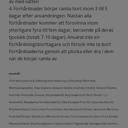
av med vatten
4. Förhårdnader börjar ramla bort inom 3 till 5
dagar efter användningen. Nästan alla
förhårdnader kommer att försvinna inom
ytterligare fyra till fem dagar, beroende på deras
tjocklek (totalt 7-10 dagar). Använd inte en
förhårdningsborttagare och försök inte ta bort
förhårdnaderna genom att plocka eller dra i dem
när de börjar ramla av.
Innehåll:
STAY Well Radiance & Softening Hand Mask Aqua,
Ethylhexyl Palmitate,
Methylpropanediol, Urea, Glycerin, Cetearyl Alcohol, Arachidyl Alcohol, Behenyl Alcohol,
Arachidyl Glucoside, Glucose, Polysorbate 60, Butyrospermum Parkii Butter, 1, 2-
Hexanediol, Macadamia Ternifolia Seed Oil, Olea Europaea Fruit Oil, Cocos Nucifera Oil,
Butylene Glycol, Citrus Limon Fruit Extract, Acer Saccharum Extract, Vaccinium Myrtillus
Fruit/Leaf Extract, Saccharum Officinarum Extract, Citrus Aurantium Dulcis Fruit Extract,
Phenoxyethanol, Ethylhexylglycerin, Caprylic/Capric Triglyceride, Hydrogenated Lecithin,