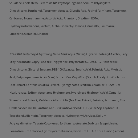
Squalane, Cholesterol, Ceramide NP, Phytosphingosine, Sodium Polyacrylate,
Dimethicone, Panthenol, Tocopheryl Acetate, Glycolic Acid, Retinyl Palmitate, Tocopherol,
Carbomer, Tromethamine, Ascorbic Acid, Allantoin, Disodium EDTA,
Hydroxyacetophenone, Parfum, Alpha-Isomethyl Ionone, Citronellol, Coumarin,
Limonene, Geraniol, Linalool
STAY Well Protecting & Hydrating Hand Mask
Aqua (Water), Glycerin, Cetearyl Alcohol, Cetyl
Ethylhexanoate, Caprylic/Capric Triglyceride, Polysorbate 60, Urea, 1, 2-Hexanediol,
Dimethicone, Glyceryl Stearate, PEG-100 Stearate, Stearic Acid, Palmitic Acid, Myristic
Acid, Butyrospermum Parkii (Shea) Butter, Zea Mays (Corn) Starch, Eucalyptus Globulus
Leaf Extract, Centella Asiatica Extract, Hydrogenated Lecithin, Ceramide NP, Sodium
Hyaluronate, Sodium Acetylated Hyaluronate, Hydrolyzed Hyaluronic Acid, Camellia
Sinensis Leaf Extract, Melaleuca Alternifolia (Tea Tree) Extract, Betaine, Panthenol, Bixa
Orellana Seed Oil, Helianthus Annuus (Sunflower) Seed Oil, Glycine Soja (Soybean) Oil,
Tocopherol, Allantoin, Tocopheryl Acetate, Hydroxyethyl Acrylate/Sodium
Acryloyldimethyl Taurate Copolymer, Sorbitan Isostearate, Sorbitan Sesquioleate,
Benzalkonium Chloride, Hydroxyacetophenone, Disodium EDTA, Citrus Limon (Lemon)