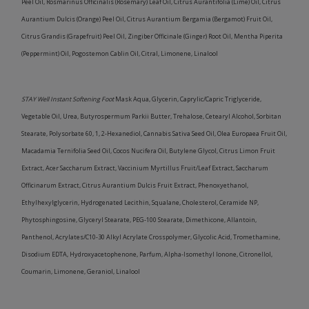
Peel Oil, Rosmarinus Officinalis (Rosemary) Leaf Oil, Citrus Aurantifolia (Lime) Oil, Citrus
Aurantium Dulcis (Orange) Peel Oil, Citrus Aurantium Bergamia (Bergamot) Fruit Oil,
Citrus Grandis (Grapefruit) Peel Oil, Zingiber Officinale (Ginger) Root Oil, Mentha Piperita
(Peppermint) Oil, Pogostemon Cablin Oil, Citral, Limonene, Linalool
STAY Well Instant Softening Foot
Mask Aqua, Glycerin, Caprylic/Capric Triglyceride,
Vegetable Oil, Urea, Butyrospermum Parkii Butter, Trehalose, Cetearyl Alcohol, Sorbitan
Stearate, Polysorbate 60, 1, 2-Hexanediol, Cannabis Sativa Seed Oil, Olea Europaea Fruit Oil,
Macadamia Ternifolia Seed Oil, Cocos Nucifera Oil, Butylene Glycol, Citrus Limon Fruit
Extract, Acer Saccharum Extract, Vaccinium Myrtillus Fruit/Leaf Extract, Saccharum
Officinarum Extract, Citrus Aurantium Dulcis Fruit Extract, Phenoxyethanol,
Ethylhexylglycerin, Hydrogenated Lecithin, Squalane, Cholesterol, Ceramide NP,
Phytosphingosine, Glyceryl Stearate, PEG-100 Stearate, Dimethicone, Allantoin,
Panthenol, Acrylates/C10-30 Alkyl Acrylate Crosspolymer, Glycolic Acid, Tromethamine,
Disodium EDTA, Hydroxyacetophenone, Parfum, Alpha-Isomethyl Ionone, Citronellol,
Coumarin, Limonene, Geraniol, Linalool