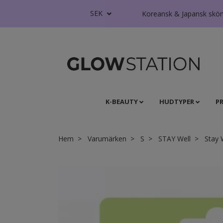
SEK
Koreansk & Japansk skönhe
K-BEAUTY
HUDTYPER
P
Hem
Varumärken
S
STAY Well
Stay 