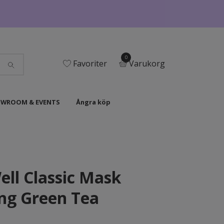
0
Favoriter
Varukorg
WROOM & EVENTS
Ångra köp
ell Classic Mask
ng Green Tea