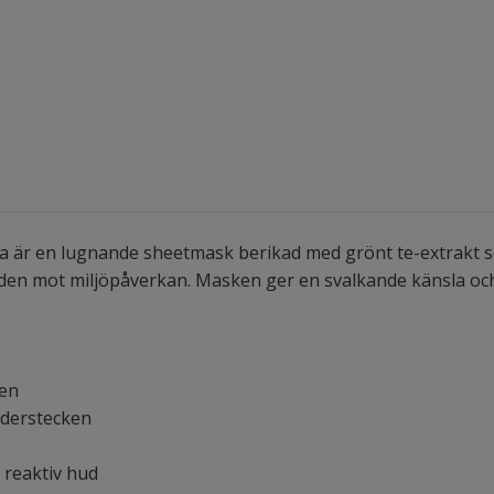
 är en lugnande sheetmask berikad med grönt te-extrakt som 
en mot miljöpåverkan. Masken ger en svalkande känsla och
den
ålderstecken
h reaktiv hud