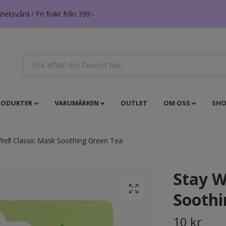
tsvård / Fri frakt från 399:-
RODUKTER
VARUMÄRKEN
OUTLET
OM OSS
SHO
Well Classic Mask Soothing Green Tea
Stay W
Soothi
10 kr