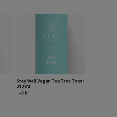
Stay Well Vegan Tea Tree Toner,
STAY Well Mo
210 ml
Cleansing F
150 ml
149 kr
99 kr