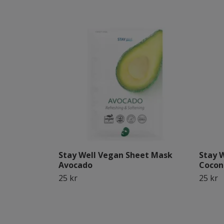
Stay Well Vegan Sheet Mask
Stay 
Avocado
Cocon
25 kr
25 kr