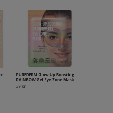
re
PUREDERM Glow Up Boosting
PUREDERM Gl
RAINBOW:Gel Eye Zone Mask
RAINBOW:Ge
39 kr
49 kr