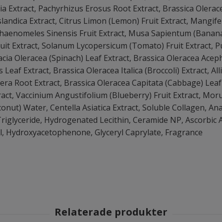
ia Extract, Pachyrhizus Erosus Root Extract, Brassica Olerace
Islandica Extract, Citrus Limon (Lemon) Fruit Extract, Mangife
Chaenomeles Sinensis Fruit Extract, Musa Sapientum (Banana) 
ruit Extract, Solanum Lycopersicum (Tomato) Fruit Extract, P
nacia Oleracea (Spinach) Leaf Extract, Brassica Oleracea Acep
Leaf Extract, Brassica Oleracea Italica (Broccoli) Extract, All
ra Root Extract, Brassica Oleracea Capitata (Cabbage) Leaf 
tract, Vaccinium Angustifolium (Blueberry) Fruit Extract, Mor
onut) Water, Centella Asiatica Extract, Soluble Collagen, Ana
 Triglyceride, Hydrogenated Lecithin, Ceramide NP, Ascorbic
l, Hydroxyacetophenone, Glyceryl Caprylate, Fragrance