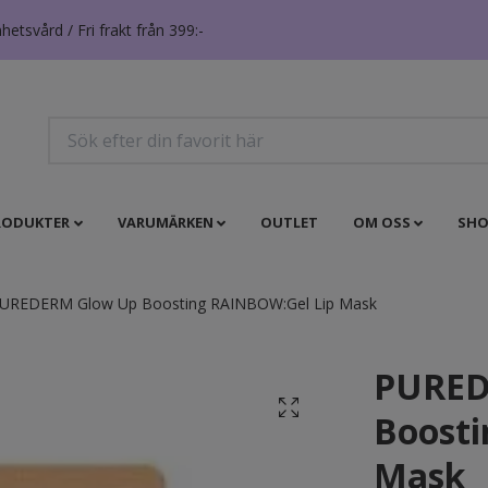
tsvård / Fri frakt från 399:-
RODUKTER
VARUMÄRKEN
OUTLET
OM OSS
SHO
UREDERM Glow Up Boosting RAINBOW:Gel Lip Mask
PURED
Boosti
Mask