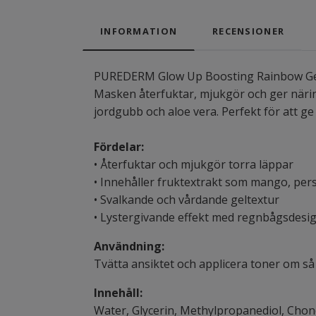
INFORMATION
RECENSIONER
PUREDERM Glow Up Boosting Rainbow Gel L
Masken återfuktar, mjukgör och ger näring 
jordgubb och aloe vera. Perfekt för att ge
Fördelar:
• Återfuktar och mjukgör torra läppar
• Innehåller fruktextrakt som mango, pers
• Svalkande och vårdande geltextur
• Lystergivande effekt med regnbågsdesi
Användning:
Tvätta ansiktet och applicera toner om s
Innehåll:
Water, Glycerin, Methylpropanediol, Chon