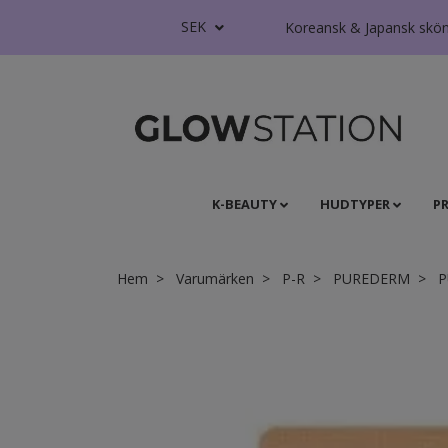
SEK
Koreansk & Japansk skönhe
K-BEAUTY
HUDTYPER
P
Hem
Varumärken
P-R
PUREDERM
P