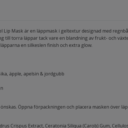
ip Mask är en läppmask i geltextur designad med regnbågen
till torra läppar tack vare en blandning av frukt- och växt
 läpparna en silkeslen finish och extra glow.
ika, äpple, apelsin & jordgubb
gn
å önskas. Öppna förpackningen och placera masken över läpp
drus Crispus Extract, Ceratonia Siliqua (Carob) Gum, Cellu