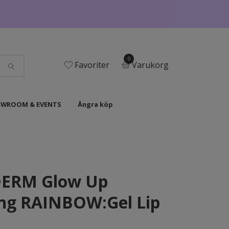
0
Favoriter
Varukorg
WROOM & EVENTS
Ångra köp
ERM Glow Up
ng RAINBOW:Gel Lip