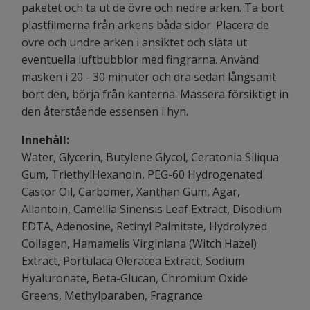
paketet och ta ut de övre och nedre arken. Ta bort
plastfilmerna från arkens båda sidor. Placera de
övre och undre arken i ansiktet och släta ut
eventuella luftbubblor med fingrarna. Använd
masken i 20 - 30 minuter och dra sedan långsamt
bort den, börja från kanterna. Massera försiktigt in
den återstående essensen i hyn.
Innehåll:
Water, Glycerin, Butylene Glycol, Ceratonia Siliqua
Gum, TriethylHexanoin, PEG-60 Hydrogenated
Castor Oil, Carbomer, Xanthan Gum, Agar,
Allantoin, Camellia Sinensis Leaf Extract, Disodium
EDTA, Adenosine, Retinyl Palmitate, Hydrolyzed
Collagen, Hamamelis Virginiana (Witch Hazel)
Extract, Portulaca Oleracea Extract, Sodium
Hyaluronate, Beta-Glucan, Chromium Oxide
Greens, Methylparaben, Fragrance