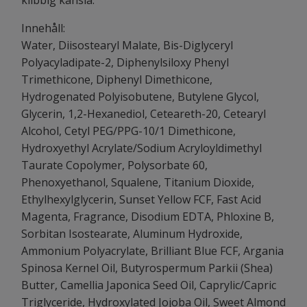
klibbig känsla.
Innehåll:
Water, Diisostearyl Malate, Bis-Diglyceryl
Polyacyladipate-2, Diphenylsiloxy Phenyl
Trimethicone, Diphenyl Dimethicone,
Hydrogenated Polyisobutene, Butylene Glycol,
Glycerin, 1,2-Hexanediol, Ceteareth-20, Cetearyl
Alcohol, Cetyl PEG/PPG-10/1 Dimethicone,
Hydroxyethyl Acrylate/Sodium Acryloyldimethyl
Taurate Copolymer, Polysorbate 60,
Phenoxyethanol, Squalene, Titanium Dioxide,
Ethylhexylglycerin, Sunset Yellow FCF, Fast Acid
Magenta, Fragrance, Disodium EDTA, Phloxine B,
Sorbitan Isostearate, Aluminum Hydroxide,
Ammonium Polyacrylate, Brilliant Blue FCF, Argania
Spinosa Kernel Oil, Butyrospermum Parkii (Shea)
Butter, Camellia Japonica Seed Oil, Caprylic/Capric
Triglyceride, Hydroxylated Jojoba Oil, Sweet Almond