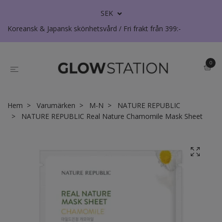
SEK
Koreansk & Japansk skönhetsvård / Fri frakt från 399:-
0
Hem
Varumärken
M-N
NATURE REPUBLIC
NATURE REPUBLIC Real Nature Chamomile Mask Sheet