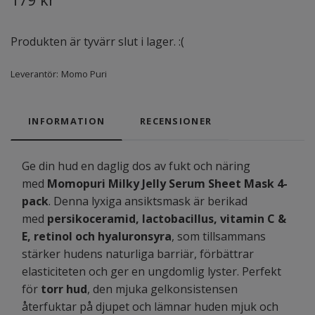
Produkten är tyvärr slut i lager. :(
Leverantör:
Momo Puri
INFORMATION
RECENSIONER
Ge din hud en daglig dos av fukt och näring
med
Momopuri Milky Jelly Serum Sheet Mask 4-
pack
. Denna lyxiga ansiktsmask är berikad
med
persikoceramid, lactobacillus, vitamin C &
E, retinol och hyaluronsyra
, som tillsammans
stärker hudens naturliga barriär, förbättrar
elasticiteten och ger en ungdomlig lyster. Perfekt
för
torr hud
, den mjuka gelkonsistensen
återfuktar på djupet och lämnar huden mjuk och