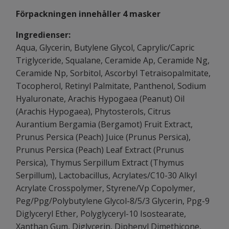
Förpackningen innehåller 4 masker
Ingredienser:
Aqua, Glycerin, Butylene Glycol, Caprylic/Capric
Triglyceride, Squalane, Ceramide Ap, Ceramide Ng,
Ceramide Np, Sorbitol, Ascorbyl Tetraisopalmitate,
Tocopherol, Retinyl Palmitate, Panthenol, Sodium
Hyaluronate, Arachis Hypogaea (Peanut) Oil
(Arachis Hypogaea), Phytosterols, Citrus
Aurantium Bergamia (Bergamot) Fruit Extract,
Prunus Persica (Peach) Juice (Prunus Persica),
Prunus Persica (Peach) Leaf Extract (Prunus
Persica), Thymus Serpillum Extract (Thymus
Serpillum), Lactobacillus, Acrylates/C10-30 Alkyl
Acrylate Crosspolymer, Styrene/Vp Copolymer,
Peg/Ppg/Polybutylene Glycol-8/5/3 Glycerin, Ppg-9
Diglyceryl Ether, Polyglyceryl-10 Isostearate,
Xanthan Gum, Diglycerin, Diphenyl Dimethicone,