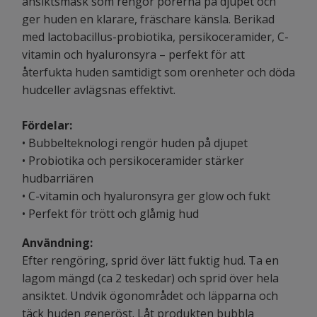
ansiktsmask som rengör porerna på djupet och
ger huden en klarare, fräschare känsla. Berikad
med lactobacillus-probiotika, persikoceramider, C-
vitamin och hyaluronsyra – perfekt för att
återfukta huden samtidigt som orenheter och döda
hudceller avlägsnas effektivt.
Fördelar:
• Bubbelteknologi rengör huden på djupet
• Probiotika och persikoceramider stärker
hudbarriären
• C-vitamin och hyaluronsyra ger glow och fukt
• Perfekt för trött och glåmig hud
Användning:
Efter rengöring, sprid över lätt fuktig hud. Ta en
lagom mängd (ca 2 teskedar) och sprid över hela
ansiktet. Undvik ögonområdet och läpparna och
täck huden generöst. Låt produkten bubbla