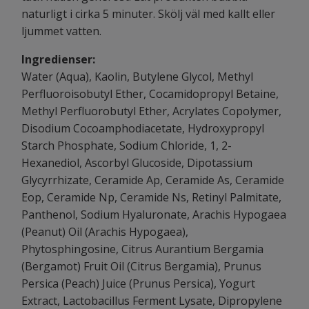
naturligt i cirka 5 minuter. Skölj väl med kallt eller
ljummet vatten.
Ingredienser:
Water (Aqua), Kaolin, Butylene Glycol, Methyl
Perfluoroisobutyl Ether, Cocamidopropyl Betaine,
Methyl Perfluorobutyl Ether, Acrylates Copolymer,
Disodium Cocoamphodiacetate, Hydroxypropyl
Starch Phosphate, Sodium Chloride, 1, 2-
Hexanediol, Ascorbyl Glucoside, Dipotassium
Glycyrrhizate, Ceramide Ap, Ceramide As, Ceramide
Eop, Ceramide Np, Ceramide Ns, Retinyl Palmitate,
Panthenol, Sodium Hyaluronate, Arachis Hypogaea
(Peanut) Oil (Arachis Hypogaea),
Phytosphingosine, Citrus Aurantium Bergamia
(Bergamot) Fruit Oil (Citrus Bergamia), Prunus
Persica (Peach) Juice (Prunus Persica), Yogurt
Extract, Lactobacillus Ferment Lysate, Dipropylene