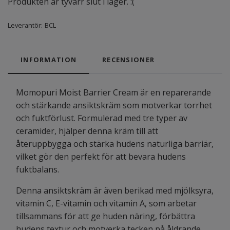
Produkten är tyvärr slut i lager. :(
Leverantör:
BCL
INFORMATION
RECENSIONER
Momopuri Moist Barrier Cream är en reparerande
och stärkande ansiktskräm som motverkar torrhet
och fuktförlust. Formulerad med tre typer av
ceramider, hjälper denna kräm till att
återuppbygga och stärka hudens naturliga barriär,
vilket gör den perfekt för att bevara hudens
fuktbalans.
Denna ansiktskräm är även berikad med mjölksyra,
vitamin C, E-vitamin och vitamin A, som arbetar
tillsammans för att ge huden näring, förbättra
hudens textur och motverka tecken på åldrande.