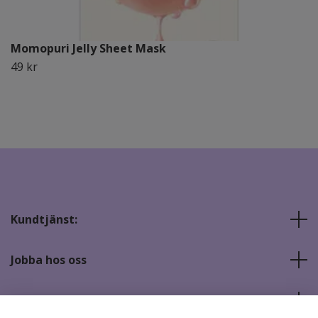
Momopuri Jelly Sheet Mask
49 kr
Kundtjänst:
Jobba hos oss
Sociala medier