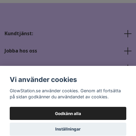
Kundtjänst:
Jobba hos oss
Sociala medier
Vi använder cookies
GlowStation.se använder cookies. Genom att fortsätta
på sidan godkänner du användandet av cookies.
Godkänn alla
© 2026 GlowStation.se
Inställningar