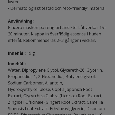
lyster
• Dermatologiskt testad och “eco-friendly” material
Användning:
Placera masken på rengjort ansikte. Låt verka i 15–
20 minuter. Klappa in överflödig essence i huden
efteråt. Rekommenderas 2–3 gånger i veckan.
Innehåll:
19 g
Innehåll:
Water, Dipropylene Glycol, Glycereth-26, Glycerin,
Propanediol, 1, 2-Hexanediol, Butylene glycol,
Sodium Carbomer, Allantoin,
Hydroxyethylcellulose, Coptis Japonica Root
Extract, Glycyrrhiza Glabra (Licorice) Root Extract,
Zingiber Officinale (Ginger) Root Extract, Camellia
Sinensis Leaf Extract, Ethylhexylglycerin, Disodium
EDTA, Dipotassium Glycyrrhizate, Polyglyceryl-10