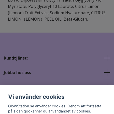
Myristate, Polyglyceryl-10 Laurate, Citrus Limon
(Lemon) Fruit Extract, Sodium Hyaluronate, CITRUS
LIMON（LEMON）PEEL OIL, Beta-Glucan.
Kundtjänst:
Jobba hos oss
Sociala medier
Vi använder cookies
GlowStation.se använder cookies. Genom att fortsätta
på sidan godkänner du användandet av cookies.