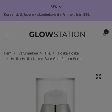
SEK
Koreansk & Japansk skönhetsvård / Fri frakt från 399:-
0
Hem
Varumärken
H-L
Holika Holika
Holika Holika Naked Face Gold Serum Primer