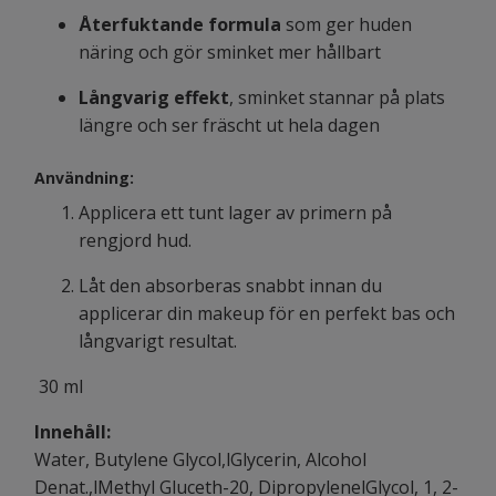
Återfuktande formula
som ger huden
näring och gör sminket mer hållbart
Långvarig effekt
, sminket stannar på plats
längre och ser fräscht ut hela dagen
Användning:
Applicera ett tunt lager av primern på
rengjord hud.
Låt den absorberas snabbt innan du
applicerar din makeup för en perfekt bas och
långvarigt resultat.
30 ml
Innehåll:
Water, Butylene Glycol,lGlycerin, Alcohol
Denat.,lMethyl Gluceth-20, DipropylenelGlycol, 1, 2-