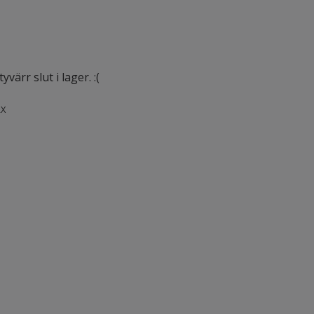
värr slut i lager. :(
X