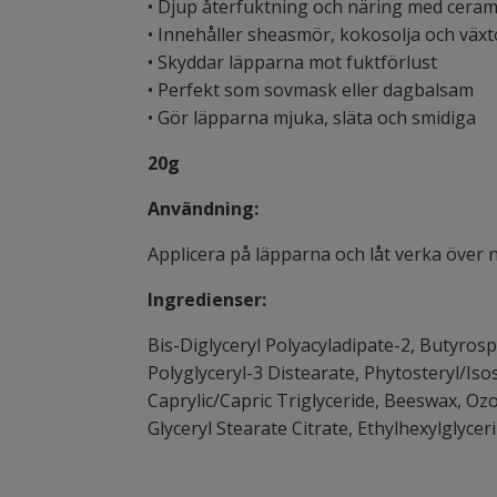
• Djup återfuktning och näring med ceram
• Innehåller sheasmör, kokosolja och växt
• Skyddar läpparna mot fuktförlust
• Perfekt som sovmask eller dagbalsam
• Gör läpparna mjuka, släta och smidiga
20g
Användning:
Applicera på läpparna och låt verka över 
Ingredienser:
Bis-Diglyceryl Polyacyladipate-2, Butyros
Polyglyceryl-3 Distearate, Phytosteryl/Iso
Caprylic/Capric Triglyceride, Beeswax, Oz
Glyceryl Stearate Citrate, Ethylhexylglyce