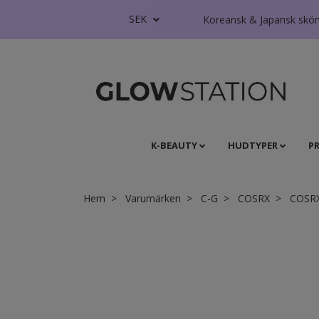
SEK
Koreansk & Japansk skönhe
K-BEAUTY
HUDTYPER
P
Hem
Varumärken
C-G
COSRX
COSRX 