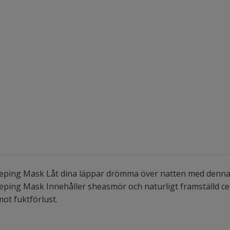
eeping Mask Låt dina läppar drömma över natten med denn
ping Mask Innehåller sheasmör och naturligt framställd ce
mot fuktförlust.