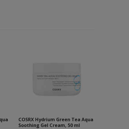
Aqua
COSRX Hydrium Green Tea Aqua
COSRX Master
Soothing Gel Cream, 50 ml
patches