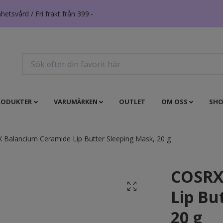
tsvård / Fri frakt från 399:-
RODUKTER
VARUMÄRKEN
OUTLET
OM OSS
SHO
Balancium Ceramide Lip Butter Sleeping Mask, 20 g
COSRX
Lip Bu
20 g