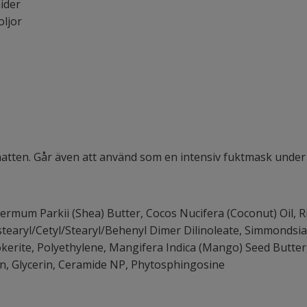
ider
oljor
natten. Går även att använd som en intensiv fuktmask under 
permum Parkii (Shea) Butter, Cocos Nucifera (Coconut) Oil, 
stearyl/Cetyl/Stearyl/Behenyl Dimer Dilinoleate, Simmondsia 
okerite, Polyethylene, Mangifera Indica (Mango) Seed Butter,
rin, Glycerin, Ceramide NP, Phytosphingosine