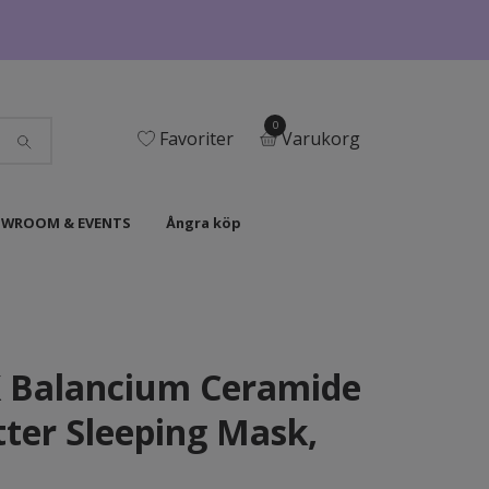
0
Favoriter
Varukorg
WROOM & EVENTS
Ångra köp
 Balancium Ceramide
tter Sleeping Mask,