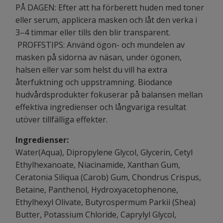
PÅ DAGEN: Efter att ha förberett huden med toner
eller serum, applicera masken och låt den verka i
3–4 timmar eller tills den blir transparent.
PROFFSTIPS: Använd ögon- och mundelen av
masken på sidorna av näsan, under ögonen,
halsen eller var som helst du vill ha extra
återfuktning och uppstramning. Biodance
hudvårdsprodukter fokuserar på balansen mellan
effektiva ingredienser och långvariga resultat
utöver tillfälliga effekter.
Ingredienser:
Water(Aqua), Dipropylene Glycol, Glycerin, Cetyl
Ethylhexanoate, Niacinamide, Xanthan Gum,
Ceratonia Siliqua (Carob) Gum, Chondrus Crispus,
Betaine, Panthenol, Hydroxyacetophenone,
Ethylhexyl Olivate, Butyrospermum Parkii (Shea)
Butter, Potassium Chloride, Caprylyl Glycol,