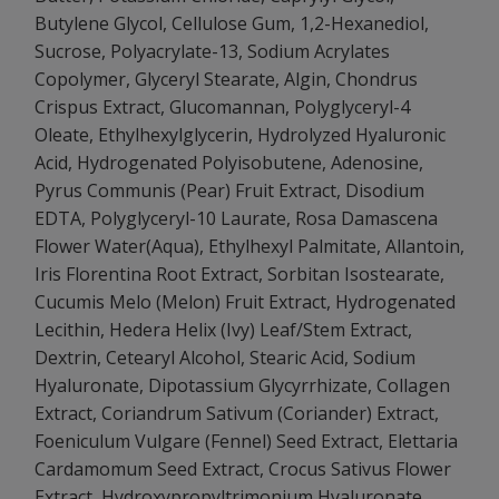
Butylene Glycol, Cellulose Gum, 1,2-Hexanediol,
Sucrose, Polyacrylate-13, Sodium Acrylates
Copolymer, Glyceryl Stearate, Algin, Chondrus
Crispus Extract, Glucomannan, Polyglyceryl-4
Oleate, Ethylhexylglycerin, Hydrolyzed Hyaluronic
Acid, Hydrogenated Polyisobutene, Adenosine,
Pyrus Communis (Pear) Fruit Extract, Disodium
EDTA, Polyglyceryl-10 Laurate, Rosa Damascena
Flower Water(Aqua), Ethylhexyl Palmitate, Allantoin,
Iris Florentina Root Extract, Sorbitan Isostearate,
Cucumis Melo (Melon) Fruit Extract, Hydrogenated
Lecithin, Hedera Helix (Ivy) Leaf/Stem Extract,
Dextrin, Cetearyl Alcohol, Stearic Acid, Sodium
Hyaluronate, Dipotassium Glycyrrhizate, Collagen
Extract, Coriandrum Sativum (Coriander) Extract,
Foeniculum Vulgare (Fennel) Seed Extract, Elettaria
Cardamomum Seed Extract, Crocus Sativus Flower
Extract, Hydroxypropyltrimonium Hyaluronate,