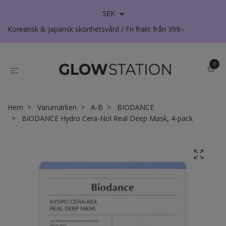
SEK
Koreansk & Japansk skönhetsvård / Fri frakt från 399:-
0
Hem
Varumärken
A-B
BIODANCE
BIODANCE Hydro Cera-Nol Real Deep Mask, 4-pack