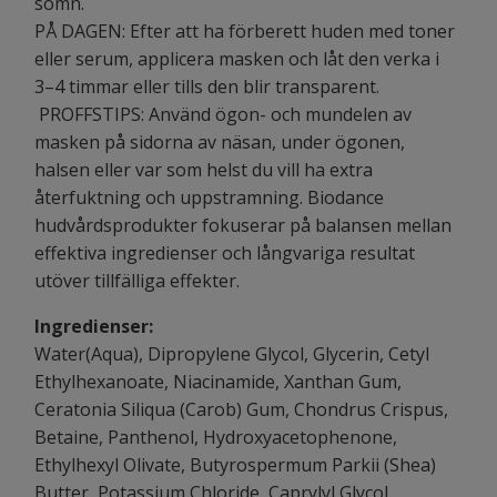
sömn.
PÅ DAGEN: Efter att ha förberett huden med toner
eller serum, applicera masken och låt den verka i
3–4 timmar eller tills den blir transparent.
PROFFSTIPS: Använd ögon- och mundelen av
masken på sidorna av näsan, under ögonen,
halsen eller var som helst du vill ha extra
återfuktning och uppstramning. Biodance
hudvårdsprodukter fokuserar på balansen mellan
effektiva ingredienser och långvariga resultat
utöver tillfälliga effekter.
Ingredienser:
Water(Aqua), Dipropylene Glycol, Glycerin, Cetyl
Ethylhexanoate, Niacinamide, Xanthan Gum,
Ceratonia Siliqua (Carob) Gum, Chondrus Crispus,
Betaine, Panthenol, Hydroxyacetophenone,
Ethylhexyl Olivate, Butyrospermum Parkii (Shea)
Butter, Potassium Chloride, Caprylyl Glycol,