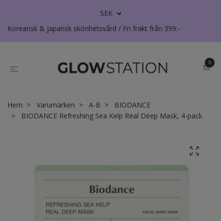
SEK
Koreansk & Japansk skönhetsvård / Fri frakt från 399:-
0
Hem
Varumärken
A-B
BIODANCE
BIODANCE Refreshing Sea Kelp Real Deep Mask, 4-pack