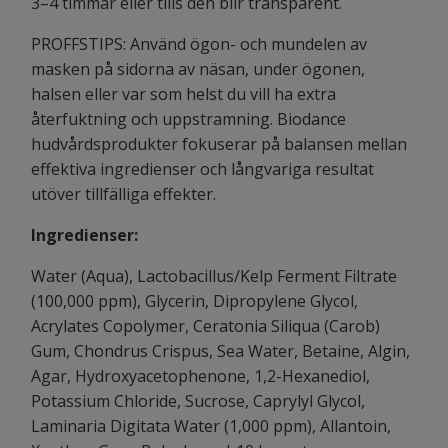
3–4 timmar eller tills den blir transparent.
PROFFSTIPS: Använd ögon- och mundelen av
masken på sidorna av näsan, under ögonen,
halsen eller var som helst du vill ha extra
återfuktning och uppstramning. Biodance
hudvårdsprodukter fokuserar på balansen mellan
effektiva ingredienser och långvariga resultat
utöver tillfälliga effekter.
Ingredienser:
Water (Aqua), Lactobacillus/Kelp Ferment Filtrate
(100,000 ppm), Glycerin, Dipropylene Glycol,
Acrylates Copolymer, Ceratonia Siliqua (Carob)
Gum, Chondrus Crispus, Sea Water, Betaine, Algin,
Agar, Hydroxyacetophenone, 1,2-Hexanediol,
Potassium Chloride, Sucrose, Caprylyl Glycol,
Laminaria Digitata Water (1,000 ppm), Allantoin,