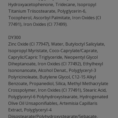
Hydroxyacetophenone, Tridecane, Isopropyl
Titanium Triisostearate, Polyglycerin-6,
Tocopherol, Ascorbyl Palmitate, Iron Oxides (CI
77491), Iron Oxides (CI 77499).
DY300
Zinc Oxide (CI 77947), Water, Butyloctyl Salicylate,
Isopropyl Myristate, Coco-Caprylate/Caprate,
Caprylic/Capric Triglyceride, Neopentyl Glycol
Diheptanoate, Iron Oxides (CI 77492), Ethylhexyl
Isononanoate, Alcohol Denat., Polyglyceryl-3
Polyricinoleate, Butylene Glycol, C12-15 Alkyl
Benzoate, Propanediol, Silica, Methyl Methacrylate
Crosspolymer, Iron Oxides (CI 77491), Stearic Acid,
Polyglyceryl-6 Polyhydroxystearate, Hydrogenated
Olive Oil Unsaponifiables, Artemisia Capillaris
Extract, Polyglyceryl-4
Diisostearate/Polyhydroxystearate/Sebacate,