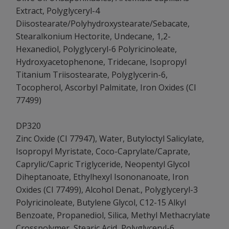
Extract, Polyglyceryl-4
Diisostearate/Polyhydroxystearate/Sebacate,
Stearalkonium Hectorite, Undecane, 1,2-
Hexanediol, Polyglyceryl-6 Polyricinoleate,
Hydroxyacetophenone, Tridecane, Isopropyl
Titanium Triisostearate, Polyglycerin-6,
Tocopherol, Ascorbyl Palmitate, Iron Oxides (CI
77499)
DP320
Zinc Oxide (CI 77947), Water, Butyloctyl Salicylate,
Isopropyl Myristate, Coco-Caprylate/Caprate,
Caprylic/Capric Triglyceride, Neopentyl Glycol
Diheptanoate, Ethylhexyl Isononanoate, Iron
Oxides (CI 77499), Alcohol Denat., Polyglyceryl-3
Polyricinoleate, Butylene Glycol, C12-15 Alkyl
Benzoate, Propanediol, Silica, Methyl Methacrylate
Crosspolymer, Stearic Acid, Polyglyceryl-6