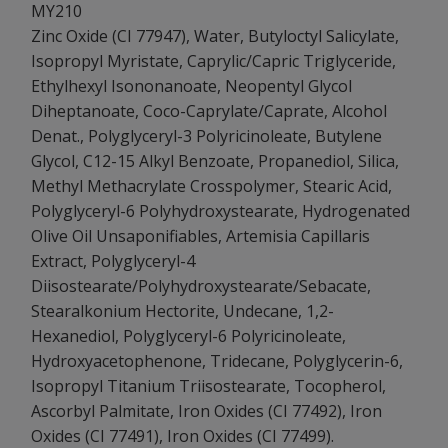
MY210
Zinc Oxide (CI 77947), Water, Butyloctyl Salicylate,
Isopropyl Myristate, Caprylic/Capric Triglyceride,
Ethylhexyl Isononanoate, Neopentyl Glycol
Diheptanoate, Coco-Caprylate/Caprate, Alcohol
Denat., Polyglyceryl-3 Polyricinoleate, Butylene
Glycol, C12-15 Alkyl Benzoate, Propanediol, Silica,
Methyl Methacrylate Crosspolymer, Stearic Acid,
Polyglyceryl-6 Polyhydroxystearate, Hydrogenated
Olive Oil Unsaponifiables, Artemisia Capillaris
Extract, Polyglyceryl-4
Diisostearate/Polyhydroxystearate/Sebacate,
Stearalkonium Hectorite, Undecane, 1,2-
Hexanediol, Polyglyceryl-6 Polyricinoleate,
Hydroxyacetophenone, Tridecane, Polyglycerin-6,
Isopropyl Titanium Triisostearate, Tocopherol,
Ascorbyl Palmitate, Iron Oxides (CI 77492), Iron
Oxides (CI 77491), Iron Oxides (CI 77499).