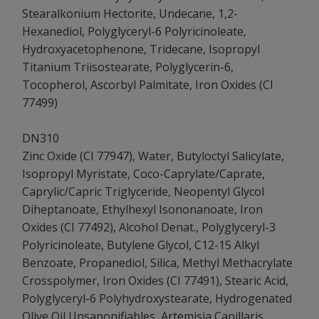
Stearalkonium Hectorite, Undecane, 1,2-
Hexanediol, Polyglyceryl-6 Polyricinoleate,
Hydroxyacetophenone, Tridecane, Isopropyl
Titanium Triisostearate, Polyglycerin-6,
Tocopherol, Ascorbyl Palmitate, Iron Oxides (CI
77499)
DN310
Zinc Oxide (CI 77947), Water, Butyloctyl Salicylate,
Isopropyl Myristate, Coco-Caprylate/Caprate,
Caprylic/Capric Triglyceride, Neopentyl Glycol
Diheptanoate, Ethylhexyl Isononanoate, Iron
Oxides (CI 77492), Alcohol Denat., Polyglyceryl-3
Polyricinoleate, Butylene Glycol, C12-15 Alkyl
Benzoate, Propanediol, Silica, Methyl Methacrylate
Crosspolymer, Iron Oxides (CI 77491), Stearic Acid,
Polyglyceryl-6 Polyhydroxystearate, Hydrogenated
Olive Oil Unsaponifiables, Artemisia Capillaris