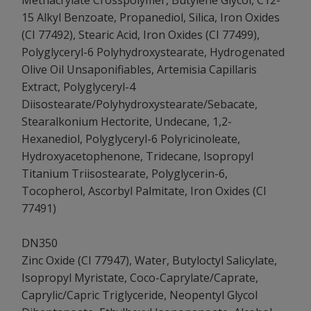
15 Alkyl Benzoate, Propanediol, Silica, Iron Oxides
(CI 77492), Stearic Acid, Iron Oxides (CI 77499),
Polyglyceryl-6 Polyhydroxystearate, Hydrogenated
Olive Oil Unsaponifiables, Artemisia Capillaris
Extract, Polyglyceryl-4
Diisostearate/Polyhydroxystearate/Sebacate,
Stearalkonium Hectorite, Undecane, 1,2-
Hexanediol, Polyglyceryl-6 Polyricinoleate,
Hydroxyacetophenone, Tridecane, Isopropyl
Titanium Triisostearate, Polyglycerin-6,
Tocopherol, Ascorbyl Palmitate, Iron Oxides (CI
77491)
DN350
Zinc Oxide (CI 77947), Water, Butyloctyl Salicylate,
Isopropyl Myristate, Coco-Caprylate/Caprate,
Caprylic/Capric Triglyceride, Neopentyl Glycol