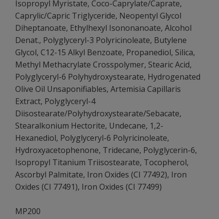
Isopropyl Myristate, Coco-Caprylate/Caprate,
Caprylic/Capric Triglyceride, Neopentyl Glycol
Diheptanoate, Ethylhexyl Isononanoate, Alcohol
Denat., Polyglyceryl-3 Polyricinoleate, Butylene
Glycol, C12-15 Alkyl Benzoate, Propanediol, Silica,
Methyl Methacrylate Crosspolymer, Stearic Acid,
Polyglyceryl-6 Polyhydroxystearate, Hydrogenated
Olive Oil Unsaponifiables, Artemisia Capillaris
Extract, Polyglyceryl-4
Diisostearate/Polyhydroxystearate/Sebacate,
Stearalkonium Hectorite, Undecane, 1,2-
Hexanediol, Polyglyceryl-6 Polyricinoleate,
Hydroxyacetophenone, Tridecane, Polyglycerin-6,
Isopropyl Titanium Triisostearate, Tocopherol,
Ascorbyl Palmitate, Iron Oxides (CI 77492), Iron
Oxides (CI 77491), Iron Oxides (CI 77499)
MP200