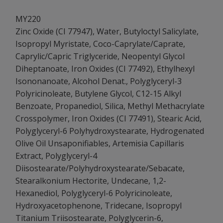
MY220
Zinc Oxide (CI 77947), Water, Butyloctyl Salicylate,
Isopropyl Myristate, Coco-Caprylate/Caprate,
Caprylic/Capric Triglyceride, Neopentyl Glycol
Diheptanoate, Iron Oxides (CI 77492), Ethylhexyl
Isononanoate, Alcohol Denat., Polyglyceryl-3
Polyricinoleate, Butylene Glycol, C12-15 Alkyl
Benzoate, Propanediol, Silica, Methyl Methacrylate
Crosspolymer, Iron Oxides (CI 77491), Stearic Acid,
Polyglyceryl-6 Polyhydroxystearate, Hydrogenated
Olive Oil Unsaponifiables, Artemisia Capillaris
Extract, Polyglyceryl-4
Diisostearate/Polyhydroxystearate/Sebacate,
Stearalkonium Hectorite, Undecane, 1,2-
Hexanediol, Polyglyceryl-6 Polyricinoleate,
Hydroxyacetophenone, Tridecane, Isopropyl
Titanium Triisostearate, Polyglycerin-6,