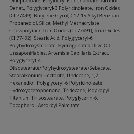
Diheptanoate, Ethylhexyl Isononanoate, Alcohol
Denat., Polyglyceryl-3 Polyricinoleate, Iron Oxides
(CI 77499), Butylene Glycol, C12-15 Alkyl Benzoate,
Propanediol, Silica, Methyl Methacrylate
Crosspolymer, Iron Oxides (CI 77491), Iron Oxides
(CI 77492), Stearic Acid, Polyglyceryl-6
Polyhydroxystearate, Hydrogenated Olive Oil
Unsaponifiables, Artemisia Capillaris Extract,
Polyglyceryl-4
Diisostearate/Polyhydroxystearate/Sebacate,
Stearalkonium Hectorite, Undecane, 1,2-
Hexanediol, Polyglyceryl-6 Polyricinoleate,
Hydroxyacetophenone, Tridecane, Isopropyl
Titanium Triisostearate, Polyglycerin-6,
Tocopherol, Ascorbyl Palmitate