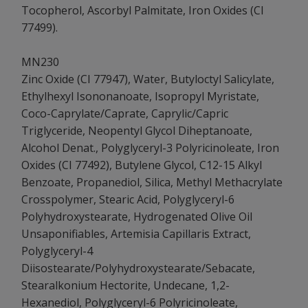
Tocopherol, Ascorbyl Palmitate, Iron Oxides (CI
77499).
MN230
Zinc Oxide (CI 77947), Water, Butyloctyl Salicylate,
Ethylhexyl Isononanoate, Isopropyl Myristate,
Coco-Caprylate/Caprate, Caprylic/Capric
Triglyceride, Neopentyl Glycol Diheptanoate,
Alcohol Denat., Polyglyceryl-3 Polyricinoleate, Iron
Oxides (CI 77492), Butylene Glycol, C12-15 Alkyl
Benzoate, Propanediol, Silica, Methyl Methacrylate
Crosspolymer, Stearic Acid, Polyglyceryl-6
Polyhydroxystearate, Hydrogenated Olive Oil
Unsaponifiables, Artemisia Capillaris Extract,
Polyglyceryl-4
Diisostearate/Polyhydroxystearate/Sebacate,
Stearalkonium Hectorite, Undecane, 1,2-
Hexanediol, Polyglyceryl-6 Polyricinoleate,