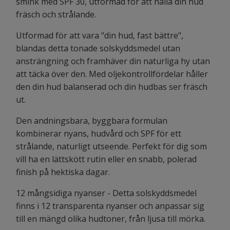
smink med SPF 30, utformad för att hålla din hud
fräsch och strålande.
Utformad för att vara "din hud, fast bättre",
blandas detta tonade solskyddsmedel utan
ansträngning och framhäver din naturliga hy utan
att täcka över den. Med oljekontrollfördelar håller
den din hud balanserad och din hudbas ser fräsch
ut.
Den andningsbara, byggbara formulan
kombinerar nyans, hudvård och SPF för ett
strålande, naturligt utseende. Perfekt för dig som
vill ha en lättskött rutin eller en snabb, polerad
finish på hektiska dagar.
12 mångsidiga nyanser - Detta solskyddsmedel
finns i 12 transparenta nyanser och anpassar sig
till en mängd olika hudtoner, från ljusa till mörka.