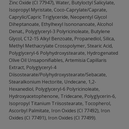
Zinc Oxide (CI 77947), Water, Butyloctyl Salicylate,
Isopropyl Myristate, Coco-Caprylate/Caprate,
Caprylic/Capric Triglyceride, Neopentyl Glycol
Diheptanoate, Ethylhexyl Isononanoate, Alcohol
Denat., Polyglyceryl-3 Polyricinoleate, Butylene
Glycol, C12-15 Alkyl Benzoate, Propanediol, Silica,
Methyl Methacrylate Crosspolymer, Stearic Acid,
Polyglyceryl-6 Polyhydroxystearate, Hydrogenated
Olive Oil Unsaponifiables, Artemisia Capillaris
Extract, Polyglyceryl-4
Diisostearate/Polyhydroxystearate/Sebacate,
Stearalkonium Hectorite, Undecane, 1,2-
Hexanediol, Polyglyceryl-6 Polyricinoleate,
Hydroxyacetophenone, Tridecane, Polyglycerin-6,
Isopropyl Titanium Triisostearate, Tocopherol,
Ascorbyl Palmitate, Iron Oxides (CI 77492), Iron
Oxides (CI 77491), Iron Oxides (CI 77499).