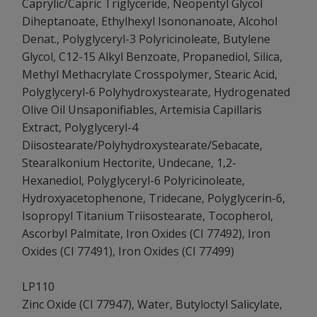
Caprylic/Capric Triglyceride, Neopentyl Glycol
Diheptanoate, Ethylhexyl Isononanoate, Alcohol
Denat., Polyglyceryl-3 Polyricinoleate, Butylene
Glycol, C12-15 Alkyl Benzoate, Propanediol, Silica,
Methyl Methacrylate Crosspolymer, Stearic Acid,
Polyglyceryl-6 Polyhydroxystearate, Hydrogenated
Olive Oil Unsaponifiables, Artemisia Capillaris
Extract, Polyglyceryl-4
Diisostearate/Polyhydroxystearate/Sebacate,
Stearalkonium Hectorite, Undecane, 1,2-
Hexanediol, Polyglyceryl-6 Polyricinoleate,
Hydroxyacetophenone, Tridecane, Polyglycerin-6,
Isopropyl Titanium Triisostearate, Tocopherol,
Ascorbyl Palmitate, Iron Oxides (CI 77492), Iron
Oxides (CI 77491), Iron Oxides (CI 77499)
LP110
Zinc Oxide (CI 77947), Water, Butyloctyl Salicylate,