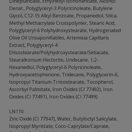
Diheptanoate, Ethylhexyl Isononanoate, Alcohol
Denat., Polyglyceryl-3 Polyricinoleate, Butylene
Glycol, C12-15 Alkyl Benzoate, Propanediol, Silica,
Methyl Methacrylate Crosspolymer, Stearic Acid,
Polyglyceryl-6 Polyhydroxystearate, Hydrogenated
Olive Oil Unsaponifiables, Artemisia Capillaris
Extract, Polyglyceryl-4
Diisostearate/Polyhydroxystearate/Sebacate,
Stearalkonium Hectorite, Undecane, 1,2-
Hexanediol, Polyglyceryl-6 Polyricinoleate,
Hydroxyacetophenone, Tridecane, Polyglycerin-6,
Isopropyl Titanium Triisostearate, Tocopherol,
Ascorbyl Palmitate, Iron Oxides (CI 77492), Iron
Oxides (CI 77491), Iron Oxides (CI 77499)
LN110
Zinc Oxide (CI 77947), Water, Butyloctyl Salicylate,
Isopropyl Myristate, Coco-Caprylate/Caprate,