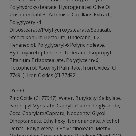
Polyhydroxystearate, Hydrogenated Olive Oil
Unsaponifiables, Artemisia Capillaris Extract,
Polyglyceryl-4
Diisostearate/Polyhydroxystearate/Sebacate,
Stearalkonium Hectorite, Undecane, 1,2-
Hexanediol, Polyglyceryl-6 Polyricinoleate,
Hydroxyacetophenone, Tridecane, Isopropyl
Titanium Triisostearate, Polyglycerin-6,
Tocopherol, Ascorbyl Palmitate, Iron Oxides (CI
77491), Iron Oxides (CI 77492)
DY330
Zinc Oxide (CI 77947), Water, Butyloctyl Salicylate,
Isopropyl Myristate, Caprylic/Capric Triglyceride,
Coco-Caprylate/Caprate, Neopentyl Glycol
Diheptanoate, Ethylhexyl Isononanoate, Alcohol
Denat., Polyglyceryl-3 Polyricinoleate, Methyl
Methacrylate Crosspolymer, Butylene Glycol, C12-