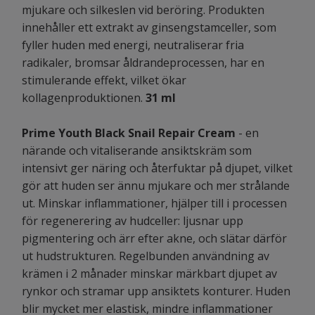
mjukare och silkeslen vid beröring. Produkten
innehåller ett extrakt av ginsengstamceller, som
fyller huden med energi, neutraliserar fria
radikaler, bromsar åldrandeprocessen, har en
stimulerande effekt, vilket ökar
kollagenproduktionen.
31 ml
Prime Youth Black Snail Repair Cream
- en
närande och vitaliserande ansiktskräm som
intensivt ger näring och återfuktar på djupet, vilket
gör att huden ser ännu mjukare och mer strålande
ut. Minskar inflammationer, hjälper till i processen
för regenerering av hudceller: ljusnar upp
pigmentering och ärr efter akne, och slätar därför
ut hudstrukturen. Regelbunden användning av
krämen i 2 månader minskar märkbart djupet av
rynkor och stramar upp ansiktets konturer. Huden
blir mycket mer elastisk, mindre inflammationer