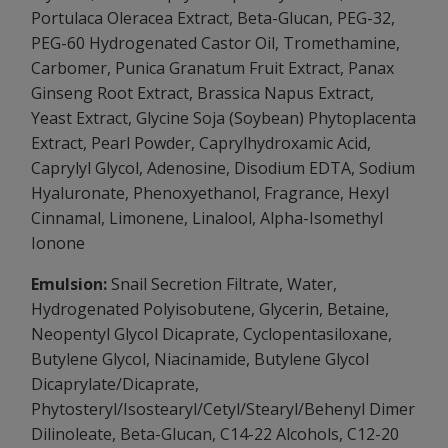
Portulaca Oleracea Extract, Beta-Glucan, PEG-32,
PEG-60 Hydrogenated Castor Oil, Tromethamine,
Carbomer, Punica Granatum Fruit Extract, Panax
Ginseng Root Extract, Brassica Napus Extract,
Yeast Extract, Glycine Soja (Soybean) Phytoplacenta
Extract, Pearl Powder, Caprylhydroxamic Acid,
Caprylyl Glycol, Adenosine, Disodium EDTA, Sodium
Hyaluronate, Phenoxyethanol, Fragrance, Hexyl
Cinnamal, Limonene, Linalool, Alpha-Isomethyl
Ionone
Emulsion:
Snail Secretion Filtrate, Water,
Hydrogenated Polyisobutene, Glycerin, Betaine,
Neopentyl Glycol Dicaprate, Cyclopentasiloxane,
Butylene Glycol, Niacinamide, Butylene Glycol
Dicaprylate/Dicaprate,
Phytosteryl/Isostearyl/Cetyl/Stearyl/Behenyl Dimer
Dilinoleate, Beta-Glucan, C14-22 Alcohols, C12-20