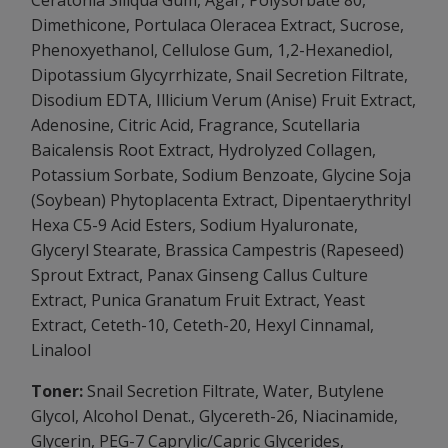
Ceratonia Siliqua Gum, Agar, Polysorbate 80,
Dimethicone, Portulaca Oleracea Extract, Sucrose,
Phenoxyethanol, Cellulose Gum, 1,2-Hexanediol,
Dipotassium Glycyrrhizate, Snail Secretion Filtrate,
Disodium EDTA, Illicium Verum (Anise) Fruit Extract,
Adenosine, Citric Acid, Fragrance, Scutellaria
Baicalensis Root Extract, Hydrolyzed Collagen,
Potassium Sorbate, Sodium Benzoate, Glycine Soja
(Soybean) Phytoplacenta Extract, Dipentaerythrityl
Hexa C5-9 Acid Esters, Sodium Hyaluronate,
Glyceryl Stearate, Brassica Campestris (Rapeseed)
Sprout Extract, Panax Ginseng Callus Culture
Extract, Punica Granatum Fruit Extract, Yeast
Extract, Ceteth-10, Ceteth-20, Hexyl Cinnamal,
Linalool
Toner:
Snail Secretion Filtrate, Water, Butylene
Glycol, Alcohol Denat., Glycereth-26, Niacinamide,
Glycerin, PEG-7 Caprylic/Capric Glycerides,