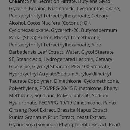
Cream:
Snail Secretion Filtrate, Butylene Glycol,
Glycerin, Betaine, Niacinamide, Cyclopentasiloxane,
Pentaerythrityl Tetraethylhexanoate, Cetearyl
Alcohol, Cocos Nucifera (Coconut) Oil,
Cyclohexasiloxane, Glycereth-26, Butyrospermum
Parkii (Shea) Butter, Phenyl Trimethicone,
Pentaerythrityl Tetraethylhexanoate, Aloe
Barbadensis Leaf Extract, Water, Glycol Stearate
SE, Stearic Acid, Hydrogenated Lecithin, Cetearyl
Glucoside, Glyceryl Stearate, PEG-100 Stearate,
Hydroxyethyl Acrylate/Sodium Acryloyldimethyl
Taurate Copolymer, Dimethicone, Cyclomethicone,
Polyethylene, PEG/PPG-20/15 Dimethicone, Phenyl
Methicone, Squalane, Polysorbate 60, Sodium
Hyaluronate, PEG/PPG-19/19 Dimethicone, Panax
Ginseng Root Extract, Brassica Napus Extract,
Punica Granatum Fruit Extract, Yeast Extract,
Glycine Soja (Soybean) Phytoplacenta Extract, Pearl