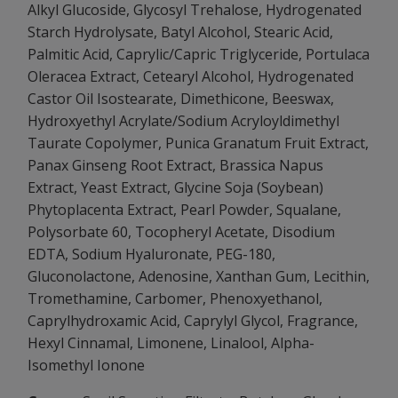
Alkyl Glucoside, Glycosyl Trehalose, Hydrogenated
Starch Hydrolysate, Batyl Alcohol, Stearic Acid,
Palmitic Acid, Caprylic/Capric Triglyceride, Portulaca
Oleracea Extract, Cetearyl Alcohol, Hydrogenated
Castor Oil Isostearate, Dimethicone, Beeswax,
Hydroxyethyl Acrylate/Sodium Acryloyldimethyl
Taurate Copolymer, Punica Granatum Fruit Extract,
Panax Ginseng Root Extract, Brassica Napus
Extract, Yeast Extract, Glycine Soja (Soybean)
Phytoplacenta Extract, Pearl Powder, Squalane,
Polysorbate 60, Tocopheryl Acetate, Disodium
EDTA, Sodium Hyaluronate, PEG-180,
Gluconolactone, Adenosine, Xanthan Gum, Lecithin,
Tromethamine, Carbomer, Phenoxyethanol,
Caprylhydroxamic Acid, Caprylyl Glycol, Fragrance,
Hexyl Cinnamal, Limonene, Linalool, Alpha-
Isomethyl Ionone