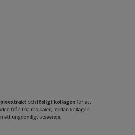
pleextrakt
och
lösligt kollagen
för att
uden från fria radikaler, medan kollagen
den ett ungdomligt utseende.