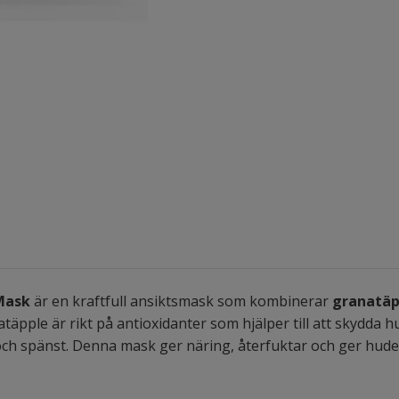
Mask
är en kraftfull ansiktsmask som kombinerar
granatäp
äpple är rikt på antioxidanter som hjälper till att skydda h
et och spänst. Denna mask ger näring, återfuktar och ger hu