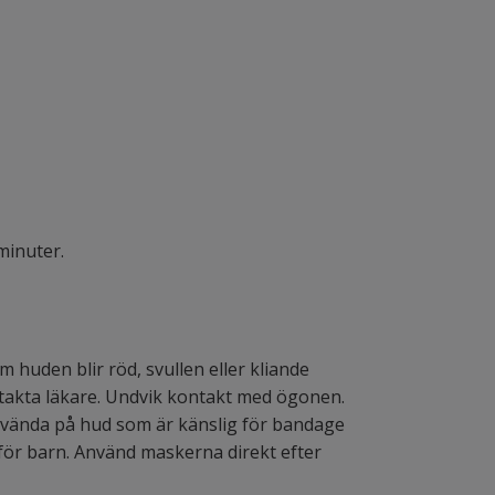
minuter.
m huden blir röd, svullen eller kliande
akta läkare. Undvik kontakt med ögonen.
använda på hud som är känslig för bandage
t för barn. Använd maskerna direkt efter