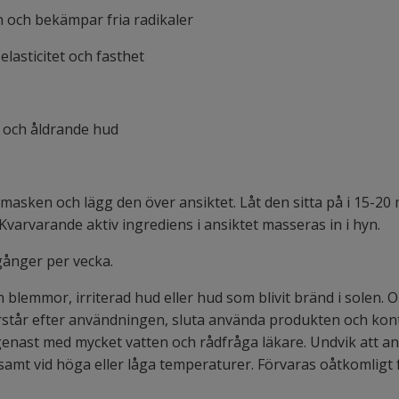
 och bekämpar fria radikaler
lasticitet och fasthet
n och åldrande hud
masken och lägg den över ansiktet. Låt den sitta på i 15-20 
varvarande aktiv ingrediens i ansiktet masseras in i hyn.
gånger per vecka.
blemmor, irriterad hud eller hud som blivit bränd i solen. O
tår efter användningen, sluta använda produkten och kont
genast med mycket vatten och rådfråga läkare. Undvik att 
jus samt vid höga eller låga temperaturer. Förvaras oåtkomlig