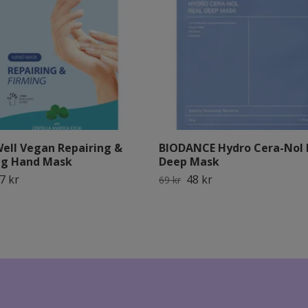
Well Vegan Repairing &
BIODANCE Hydro Cera-Nol 
ng Hand Mask
Deep Mask
7 kr
48 kr
69 kr