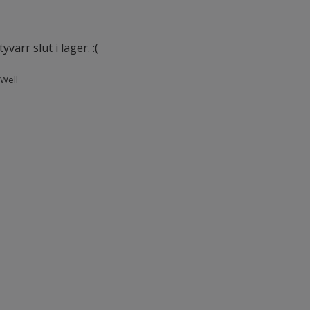
värr slut i lager. :(
Well