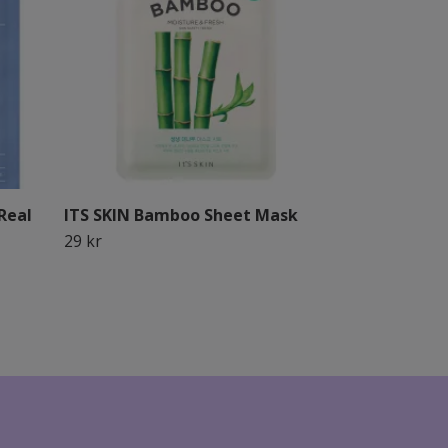
Real
ITS SKIN Bamboo Sheet Mask
FRUDIA Pome
Moisturizin
29 kr
17 kr
24 kr