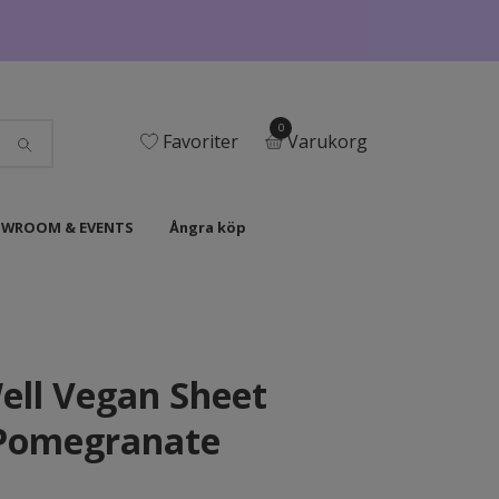
0
Favoriter
Varukorg
WROOM & EVENTS
Ångra köp
ell Vegan Sheet
Pomegranate