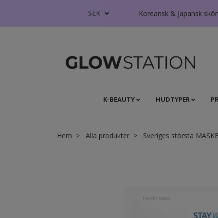
SEK
Koreansk & Japansk skönhe
K-BEAUTY
HUDTYPER
P
Hem
Alla produkter
Sveriges största MASK