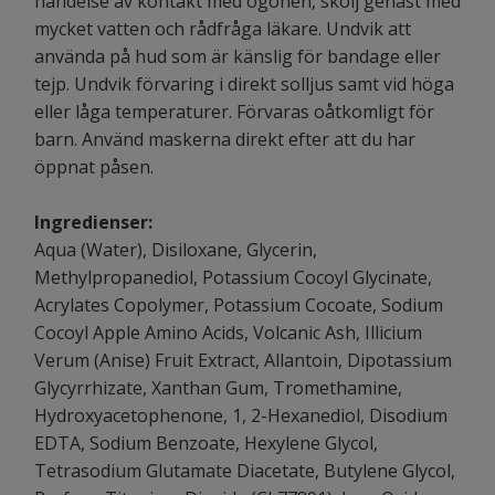
händelse av kontakt med ögonen, skölj genast med
mycket vatten och rådfråga läkare. Undvik att
använda på hud som är känslig för bandage eller
tejp. Undvik förvaring i direkt solljus samt vid höga
eller låga temperaturer. Förvaras oåtkomligt för
barn. Använd maskerna direkt efter att du har
öppnat påsen.
Ingredienser:
Aqua (Water), Disiloxane, Glycerin,
Methylpropanediol, Potassium Cocoyl Glycinate,
Acrylates Copolymer, Potassium Cocoate, Sodium
Cocoyl Apple Amino Acids, Volcanic Ash, Illicium
Verum (Anise) Fruit Extract, Allantoin, Dipotassium
Glycyrrhizate, Xanthan Gum, Tromethamine,
Hydroxyacetophenone, 1, 2-Hexanediol, Disodium
EDTA, Sodium Benzoate, Hexylene Glycol,
Tetrasodium Glutamate Diacetate, Butylene Glycol,