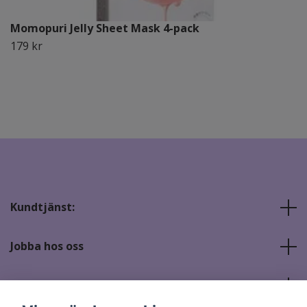
Momopuri Jelly Sheet Mask 4-pack
179 kr
Kundtjänst:
Jobba hos oss
Sociala medier