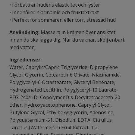
• Förbättrar hudens elasticitet och lyster
• Innehåller niacinamid och fruktextrakt
• Perfekt för sommaren eller torr, stressad hud
Användning:
Massera in krämen över ansiktet
innan du ska lägga dig. När du vaknar, skölj enbart
med vatten.
Ingredienser:
Water, Caprylic/Capric Triglyceride, Dipropylene
Glycol, Glycerin, Ceteareth-6 Olivate, Niacinamide,
Polyglyceryl-6 Octastearate, Glyceryl Behenate,
Hydrogenated Lecithin, Polyglyceryl-10 Laurate,
PEG-240/HDI Copolymer Bis-Decyltetradeceth-20
Ether, Hydroxyacetophenone, Caprylyl Glycol,
Butylene Glycol, Ethylhexylglycerin, Adenosine,
Polyquaternium-51, Disodium EDTA, Citrullus
Lanatus (Watermelon) Fruit Extract, 1,2-