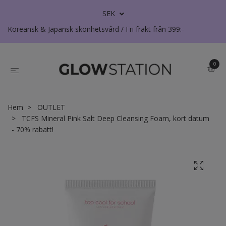
SEK
Koreansk & Japansk skönhetsvård / Fri frakt från 399:-
0
Hem
OUTLET
TCFS Mineral Pink Salt Deep Cleansing Foam, kort datum
- 70% rabatt!