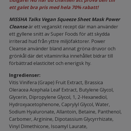
tidigare! Nu har du chansen att prova den till
ett galet bra pris med hela 70% rabatt!
MISSHA Talks Vegan Squeeze Sheet Mask Power
Cleanse
är ett veganskt recept där man använder
ett gyllene snitt av Super Foods för att skydda
irriterad hud från yttre miljöfaktorer. Power
Cleanse använder bland annat gröna druvor och
grönkål där det vitaminrika innehållet bidrar till
förbättrad elasticitet och enerigsk hy.
Ingredienser:
Vitis Vinifera (Grape) Fruit Extract, Brassica
Oleracea Acephala Leaf Extract, Butylene Glycol,
Glycerin, Dipropylene Glycol, 1, 2-Hexanediol,
Hydroxyacetophenone, Caprylyl Glycol, Water,
Sodium Hyaluronate, Allantoin, Betaine, Panthenol,
Carbomer, Arginine, Dipotassium Glycyrrhizate,
Vinyl Dimethicone, Isoamyl Laurate,