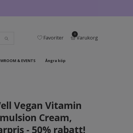
0
Favoriter
Varukorg
WROOM & EVENTS
Ångra köp
ell Vegan Vitamin
mulsion Cream,
pris - 50% rabatt!