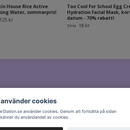
in House Rice Active
Too Cool For School Egg C
sing Water, sommarpris!
Hydration Facial Mask, kor
datum - 70% rabatt!
125 kr
18 kr
59 kr
il till
hello@glowstation.se
 använder cookies
wStation.se använder cookies. Genom att fortsätta på sidan
känner du användandet av cookies.