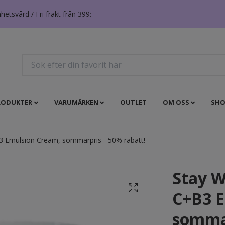
tsvård / Fri frakt från 399:-
RODUKTER
VARUMÄRKEN
OUTLET
OM OSS
SHO
3 Emulsion Cream, sommarpris - 50% rabatt!
Stay W
C+B3 E
sommar