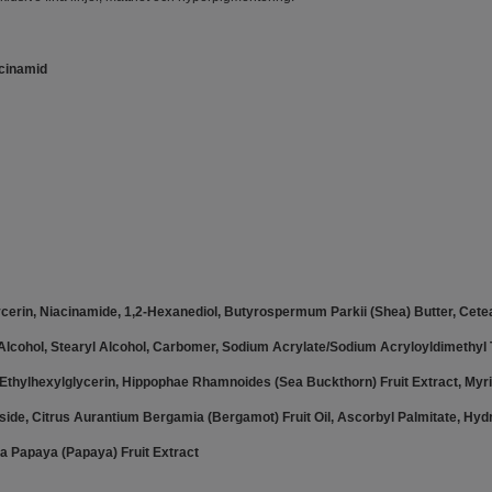
acinamid
ycerin, Niacinamide, 1,2-Hexanediol, Butyrospermum Parkii (Shea) Butter, Cetear
yl Alcohol, Stearyl Alcohol, Carbomer, Sodium Acrylate/Sodium Acryloyldimethy
Ethylhexylglycerin, Hippophae Rhamnoides (Sea Buckthorn) Fruit Extract, Myrist
ide, Citrus Aurantium Bergamia (Bergamot) Fruit Oil, Ascorbyl Palmitate, Hydr
ica Papaya (Papaya) Fruit Extract