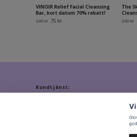
VINOIR Relief Facial Cleansing
The Sk
Bar, kort datum 70% rabatt!
Clean
75 kr
249 kr
249 kr
Kundtjänst:
Tveka inte att kontakta oss, snabbast kontakt via ma
Vi
Glo
god