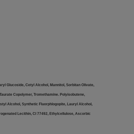
yl Glucoside, Cetyl Alcohol, Mannitol, Sorbitan Olivate,
l Taurate Copolymer, Tromethamine. Polyisobutene,
yl Alcohol, Synthetic Fluorphlogopite, Lauryl Alcohol,
ogenated Lecithin, CI 77492, Ethylcellulose, Ascorbic