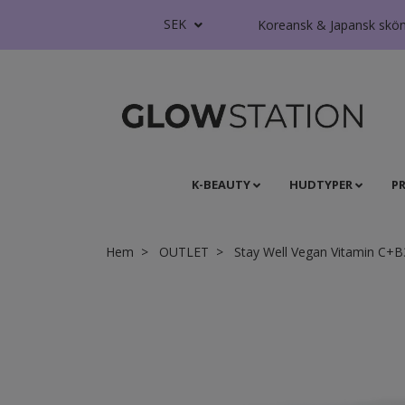
SEK
Koreansk & Japansk skönhe
K-BEAUTY
HUDTYPER
P
Hem
OUTLET
Stay Well Vegan Vitamin C+B