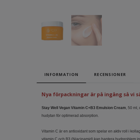
INFORMATION
RECENSIONER
Nya förpackningar är på ingång så vi sä
Stay Well Vegan Vitamin C+B3 Emulsion Cream
, 50 ml,
hudytan för optimerad absorption.
Vitamin C är en antioxidant som spelar en aktiv roll i kol
vitamin C och B3 (Niacinamid) kan hantera hudproblem inkl