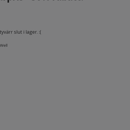
värr slut i lager. :(
Well