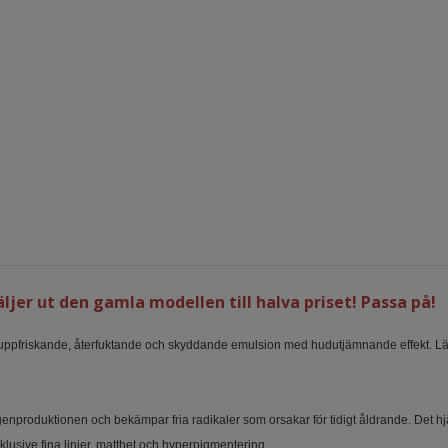
ljer ut den gamla modellen till halva priset! Passa på!
 uppfriskande, återfuktande och skyddande emulsion med hudutjämnande effekt. Läm
lagenproduktionen och bekämpar fria radikaler som orsakar för tidigt åldrande. Det h
usive fina linjer, matthet och hyperpigmentering.