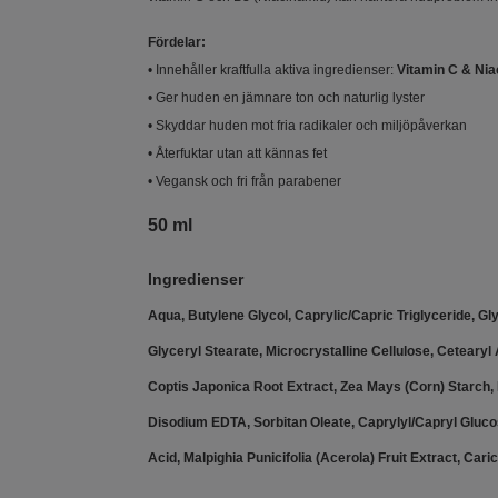
Fördelar:
• Innehåller kraftfulla aktiva ingredienser:
Vitamin C & Ni
• Ger huden en jämnare ton och naturlig lyster
• Skyddar huden mot fria radikaler och miljöpåverkan
• Återfuktar utan att kännas fet
• Vegansk och fri från parabener
50 ml
Ingredienser
Aqua, Butylene Glycol, Caprylic/Capric Triglyceride, Gl
Glyceryl Stearate, Microcrystalline Cellulose, Cetear
Coptis Japonica Root Extract, Zea Mays (Corn) Starch, 
Disodium EDTA, Sorbitan Oleate, Caprylyl/Capryl Glucos
Acid, Malpighia Punicifolia (Acerola) Fruit Extract, Car