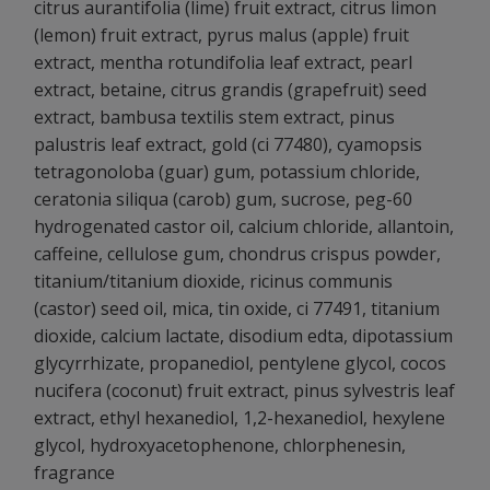
citrus aurantifolia (lime) fruit extract, citrus limon
(lemon) fruit extract, pyrus malus (apple) fruit
extract, mentha rotundifolia leaf extract, pearl
extract, betaine, citrus grandis (grapefruit) seed
extract, bambusa textilis stem extract, pinus
palustris leaf extract, gold (ci 77480), cyamopsis
tetragonoloba (guar) gum, potassium chloride,
ceratonia siliqua (carob) gum, sucrose, peg-60
hydrogenated castor oil, calcium chloride, allantoin,
caffeine, cellulose gum, chondrus crispus powder,
titanium/titanium dioxide, ricinus communis
(castor) seed oil, mica, tin oxide, ci 77491, titanium
dioxide, calcium lactate, disodium edta, dipotassium
glycyrrhizate, propanediol, pentylene glycol, cocos
nucifera (coconut) fruit extract, pinus sylvestris leaf
extract, ethyl hexanediol, 1,2-hexanediol, hexylene
glycol, hydroxyacetophenone, chlorphenesin,
fragrance