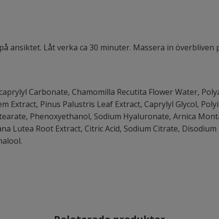
s på ansiktet. Låt verka ca 30 minuter. Massera in överblive
icaprylyl Carbonate, Chamomilla Recutita Flower Water, Polya
 Extract, Pinus Palustris Leaf Extract, Caprylyl Glycol, Polyi
stearate, Phenoxyethanol, Sodium Hyaluronate, Arnica Mont
iana Lutea Root Extract, Citric Acid, Sodium Citrate, Disodiu
alool.