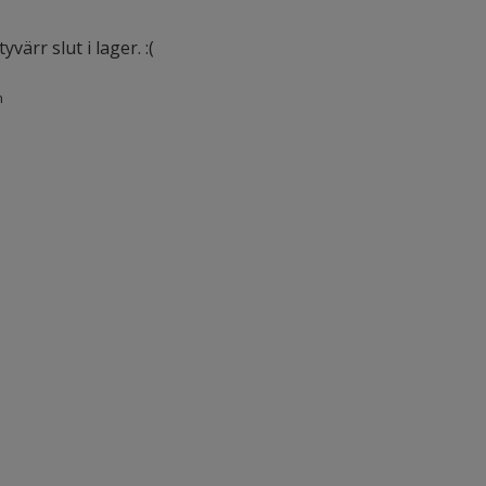
värr slut i lager. :(
n