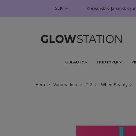
SEK
Koreansk & Japansk skönhe
K-BEAUTY
HUDTYPER
P
Hem
Varumärken
T-Z
When Beauty