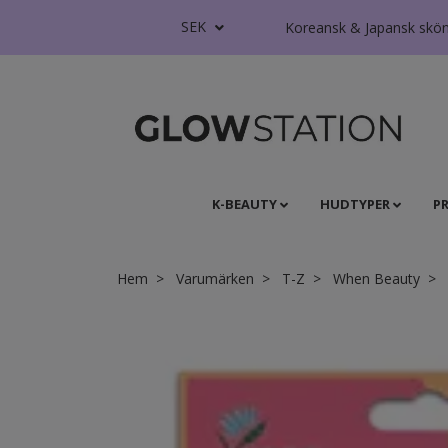
SEK
Koreansk & Japansk skönhe
K-BEAUTY
HUDTYPER
P
Hem
Varumärken
T-Z
When Beauty