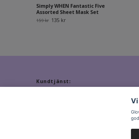
Simply WHEN Fantastic Five
Assorted Sheet Mask Set
135 kr
159 kr
Kundtjänst:
Tveka inte att kontakta oss, snabbast kontakt via ma
Vi
Glo
god
© 2026 GlowStation.se