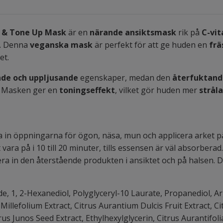
g & Tone Up Mask
är en
närande ansiktsmask
rik på
C-vi
. Denna
veganska mask
är perfekt för att ge huden en
frä
et.
nde och uppljusande
egenskaper, medan den
återfuktand
. Masken ger en
toningseffekt
, vilket gör huden mer
strål
ta in öppningarna för ögon, näsa, mun och applicera arket på
t vara på i 10 till 20 minuter, tills essensen är väl absorberad.
a in den återstående produkten i ansiktet och på halsen. Det
de, 1, 2-Hexanediol, Polyglyceryl-10 Laurate, Propanediol, A
Millefolium Extract, Citrus Aurantium Dulcis Fruit Extract, Cit
trus Junos Seed Extract, Ethylhexylglycerin, Citrus Aurantifoli