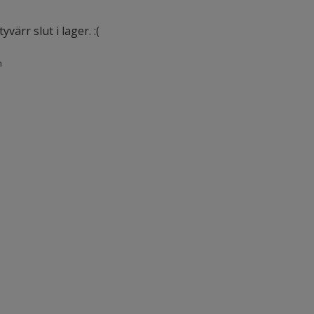
värr slut i lager. :(
n