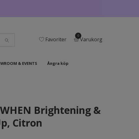
0
Favoriter
Varukorg
WROOM & EVENTS
Ångra köp
 WHEN Brightening &
p, Citron