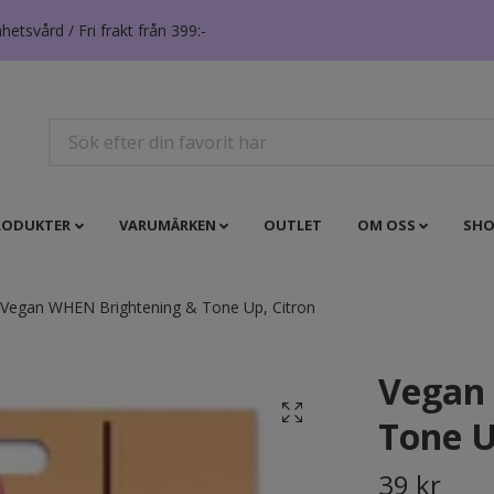
tsvård / Fri frakt från 399:-
RODUKTER
VARUMÄRKEN
OUTLET
OM OSS
SHO
Vegan WHEN Brightening & Tone Up, Citron
Vegan
Tone U
39 kr