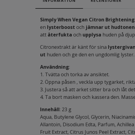
INFORMATION
RECENSIONER
Simply When Vegan Citron Brightenin
en
lysterboost
och
jämnar ut hudtonen
att
återfukta
och
upplysa
huden på djup
Citronextrakt är känt för sina
lystergiva
ut
huden och ge den en ungdomlig lyster
Användning
:
1. Tvätta och torka av ansiktet.
2. Öppna påsen , veckla upp tygarket, rik
3. Justera så att arket sitter bra och låt de
4. Ta bort masken och kassera den. Masser
Innehåll
: 23 g
Aqua, Butylene Glycol, Glycerin, Niacinami
Allantoin, Disodium Edta, Parfum, Achillea 
Fruit Extract, Citrus Junos Peel Extract, Ci