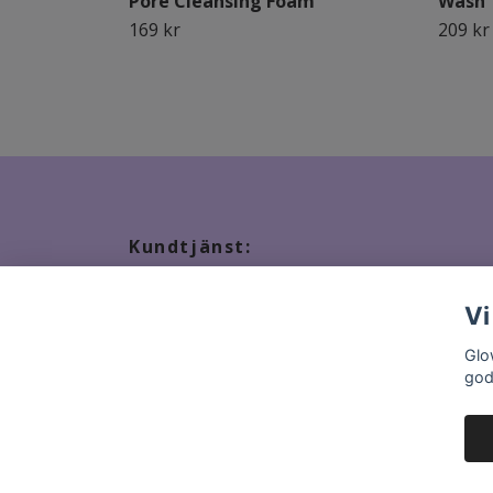
Pore Cleansing Foam
Wash
169 kr
209 kr
Kundtjänst:
Tveka inte att kontakta oss, snabbast kontakt via ma
Vi
Glo
god
© 2026 GlowStation.se