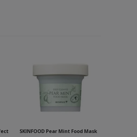
fect
SKINFOOD Pear Mint Food Mask
SKINFOOD St