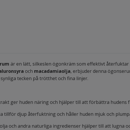
erum
är en lätt, silkeslen ögonkräm som effektivt återfuktar
aluronsyra
och
macadamiaolja
, erbjuder denna ögonserum
synliga tecken på trötthet och fina linjer.
trakt ger huden näring och hjälper till att förbättra hudens fa
a tillför djup återfuktning och håller huden mjuk och plump
lja och andra naturliga ingredienser hjälper till att lugna 