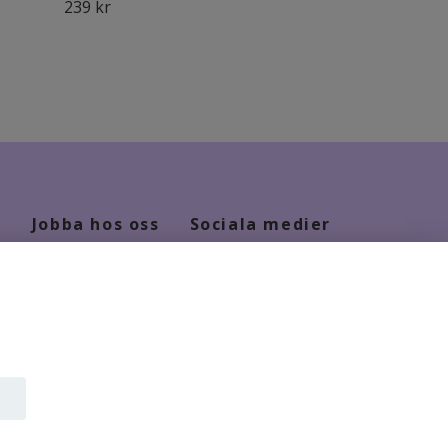
Food Mask
239 kr
239 kr
Jobba hos oss
Sociala medier
Kontakt
Facebook
Jobba hos oss
Instagram