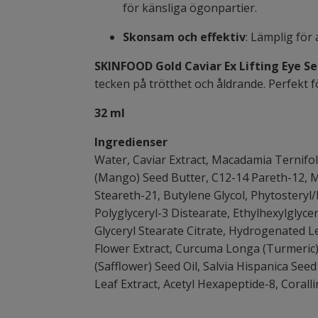
för känsliga ögonpartier.
Skonsam och effektiv
: Lämplig för
SKINFOOD Gold Caviar Ex Lifting Eye S
tecken på trötthet och åldrande. Perfekt f
32 ml
Ingredienser
Water, Caviar Extract, Macadamia Ternifoli
(Mango) Seed Butter, C12-14 Pareth-12, M
Steareth-21, Butylene Glycol, Phytosteryl
Polyglyceryl-3 Distearate, Ethylhexylgly
Glyceryl Stearate Citrate, Hydrogenated Le
Flower Extract, Curcuma Longa (Turmeric) R
(Safflower) Seed Oil, Salvia Hispanica See
Leaf Extract, Acetyl Hexapeptide-8, Coralli