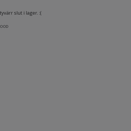
värr slut i lager. :(
FOOD