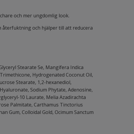
äschare och mer ungdomlig look.
terfuktning och hjälper till att reducera
Glyceryl Stearate Se, Mangifera Indica
 Trimethicone, Hydrogenated Coconut Oil,
ucrose Stearate, 1,2-hexanediol,
m Hyaluronate, Sodium Phytate, Adenosine,
yglyceryl-10 Laurate, Melia Azadirachta
ucrose Palmitate, Carthamus Tinctorius
anthan Gum, Colloidal Gold, Ocimum Sanctum