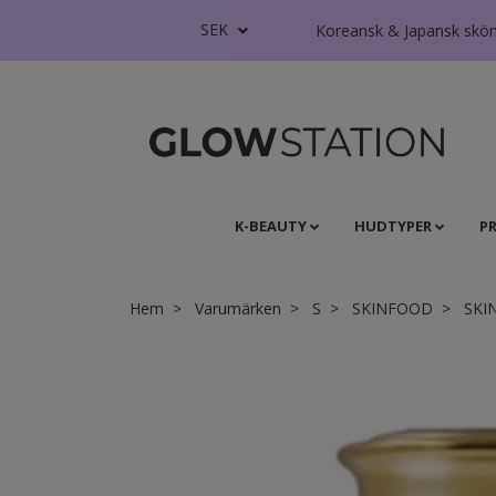
SEK
Koreansk & Japansk skönhe
K-BEAUTY
HUDTYPER
P
Hem
Varumärken
S
SKINFOOD
SKIN