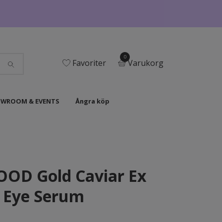
0
Favoriter
Varukorg
WROOM & EVENTS
Ångra köp
OD Gold Caviar Ex
g Eye Serum