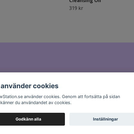
Cleansing Oil
319 kr
il till
hello@glowstation.se
 använder cookies
wStation.se använder cookies. Genom att fortsätta på sidan
känner du användandet av cookies.
Godkänn alla
Inställningar