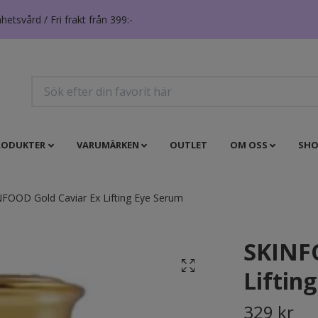
tsvård / Fri frakt från 399:-
RODUKTER
VARUMÄRKEN
OUTLET
OM OSS
SHO
FOOD Gold Caviar Ex Lifting Eye Serum
SKINFO
Liftin
329 kr