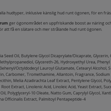
 alla hudtyper, inklusive känslig hud runt ögonen, för en fr
erum
ger ögonområdet en uppfriskande boost av näring och å
ör att få en slätare och mer strålande hud runt ögonen.
a Seed Oil, Butylene Glycol Dicaprylate/Dicaprate, Glycerin, 
ethylpropanediol, Glycereth-26, Hydroxyethyl Urea, Phenyl
/Behenyl/Octyldodecyl Lauroyl Glutamate, Cetearyl Alcohol, S
cerin, Carbomer, Tromethamine, Allantoin, Fragrance, Sodiu
cithin, Melia Azadirachta Leaf Extract, Pentylene Glycol, Pol
oot Extract, Linolenic Acid, Linoleic Acid, Yeast Extract, S
d Oil, Polyglyceryl-10 Oleate, Natto Gum, Caprylyl Glycol, X
na Officinalis Extract, Palmitoyl Pentapeptide-4