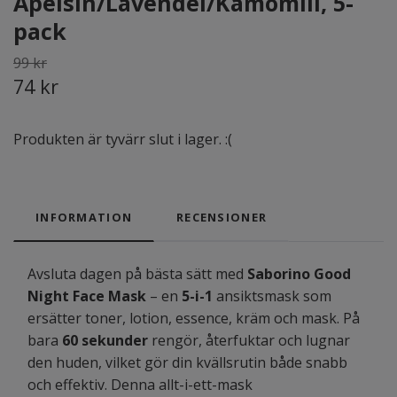
Apelsin/Lavendel/Kamomill, 5-
pack
99 kr
74 kr
Produkten är tyvärr slut i lager. :(
INFORMATION
RECENSIONER
Avsluta dagen på bästa sätt med
Saborino Good
Night Face Mask
– en
5-i-1
ansiktsmask som
ersätter toner, lotion, essence, kräm och mask. På
bara
60 sekunder
rengör, återfuktar och lugnar
den huden, vilket gör din kvällsrutin både snabb
och effektiv. Denna allt-i-ett-mask