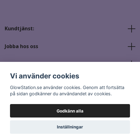
Kundtjänst:
Jobba hos oss
Sociala medier
Vi använder cookies
GlowStation.se använder cookies. Genom att fortsätta
på sidan godkänner du användandet av cookies.
Godkänn alla
© 2026 GlowStation.se
Inställningar