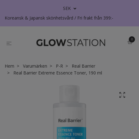
SEK
Koreansk & Japansk skönhetsvård / Fri frakt från 399:-
0
Hem
Varumärken
P-R
Real Barrier
Real Barrier Extreme Essence Toner, 190 ml