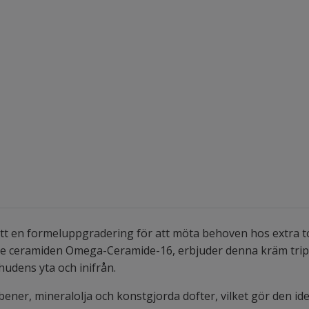
 en formeluppgradering för att möta behoven hos extra to
de ceramiden Omega-Ceramide-16, erbjuder denna kräm tripp
hudens yta och inifrån.
ener, mineralolja och konstgjorda dofter, vilket gör den ide