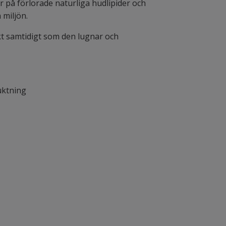
 på förlorade naturliga hudlipider och
 miljön.
kt samtidigt som den lugnar och
uktning