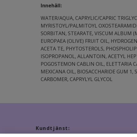
Innehåll:
WATER/AQUA, CAPRYLIC/CAPRIC TRIGLY
MYRISTOYL/PALMITOYL OXOSTEARAMIDE/
SORBITAN, STEARATE, VISCUM ALBUM (M
EUROPAEA (OLIVE) FRUIT OIL, HYDROGE
ACETA TE, PHYTOSTEROLS, PHOSPHOLI
ISOPROPANOL, ALLANTOIN, ACETYL HEPT
POGOSTEMON CABLIN OIL, ELETTARIA C
MEXICANA OIL, BIOSACCHARIDE GUM 1, 
CARBOMER, CAPRYLYL GLYCOL
Kundtjänst: