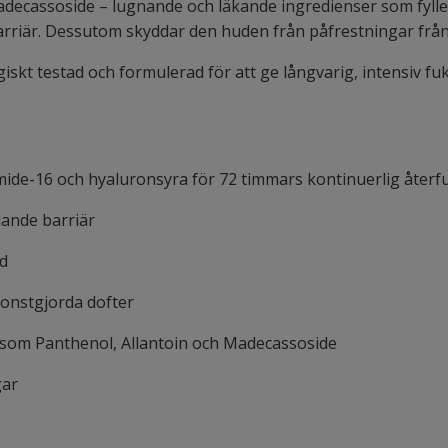
decassoside – lugnande och läkande ingredienser som fyller
barriär. Dessutom skyddar den huden från påfrestningar från
skt testad och formulerad för att ge långvarig, intensiv fu
de-16 och hyaluronsyra för 72 timmars kontinuerlig återf
dande barriär
ud
konstgjorda dofter
som Panthenol, Allantoin och Madecassoside
gar