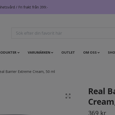
tsvård / Fri frakt från 399:-
RODUKTER
VARUMÄRKEN
OUTLET
OM OSS
SHO
al Barrier Extreme Cream, 50 ml
Real B
Cream,
369 kr