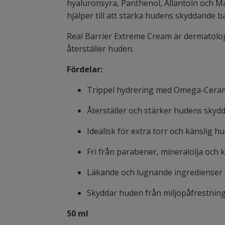
hyaluronsyra, Panthenol, Allantoin och Ma
hjälper till att stärka hudens skyddande 
Real Barrier Extreme Cream är dermatologi
återställer huden.
Fördelar:
Trippel hydrering med Omega-Cerami
Återställer och stärker hudens skyd
Idealisk för extra torr och känslig h
Fri från parabener, mineralolja och 
Läkande och lugnande ingredienser 
Skyddar huden från miljöpåfrestnin
50 ml