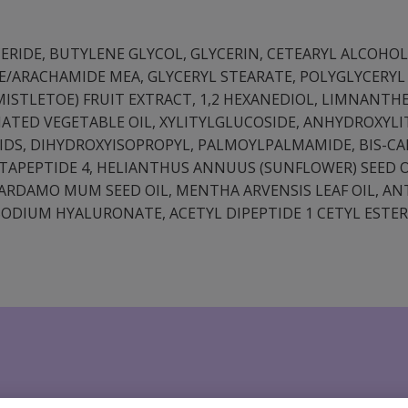
CERIDE, BUTYLENE GLYCOL, GLYCERIN, CETEARYL ALCOHO
ARACHAMIDE MEA, GLYCERYL STEARATE, POLYGLYCERYL 
ISTLETOE) FRUIT EXTRACT, 1,2 HEXANEDIOL, LIMNANTH
NATED VEGETABLE OIL, XYLITYLGLUCOSIDE, ANHYDROXYLI
PIDS, DIHYDROXYISOPROPYL, PALMOYLPALMAMIDE, BIS-
APEPTIDE 4, HELIANTHUS ANNUUS (SUNFLOWER) SEED OIL, 
ARDAMO MUM SEED OIL, MENTHA ARVENSIS LEAF OIL, ANT
SODIUM HYALURONATE, ACETYL DIPEPTIDE 1 CETYL ESTER,