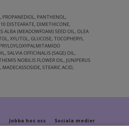
L, PROPANEDIOL, PANTHENOL,
10 DISTEARATE, DIMETHICONE,
ES ALBA (MEADOWFOAM) SEED OIL, OLEA
TOL, XYLITOL, GLUCOSE, TOCOPHERYL
CAPRYLOYLOXYPALMITAMIDO
SALVIA OFFICINALIS (SAGE) OIL,
HEMIS NOBILIS FLOWER OIL, JUNIPERUS
 MADECASSOSIDE, STEARIC ACID,
Jobba hos oss
Sociala medier