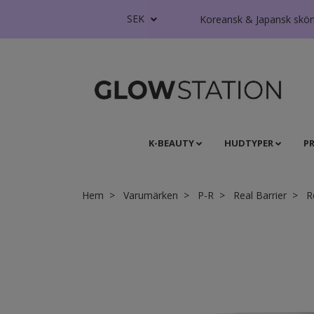
SEK
Koreansk & Japansk skönhe
K-BEAUTY
HUDTYPER
P
Hem
Varumärken
P-R
Real Barrier
Re