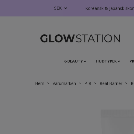
SEK
Koreansk & Japansk skönhe
K-BEAUTY
HUDTYPER
P
Hem
Varumärken
P-R
Real Barrier
Re