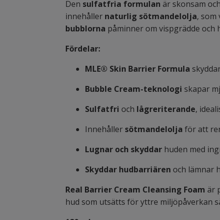
Den
sulfatfria formulan
är skonsam oc
innehåller
naturlig sötmandelolja
, som 
bubblorna
påminner om vispgrädde och hjä
Fördelar:
MLE® Skin Barrier Formula
skyddar
Bubble Cream-teknologi
skapar mj
Sulfatfri
och
lågreriterande
, ideal
Innehåller
sötmandelolja
för att re
Lugnar och skyddar
huden med ing
Skyddar hudbarriären
och lämnar h
Real Barrier Cream Cleansing Foam
är 
hud som utsätts för yttre miljöpåverkan 