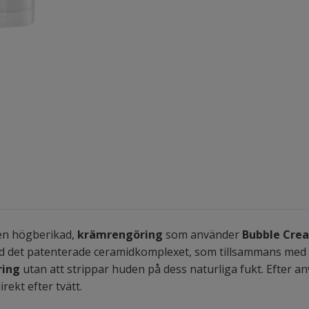
en högberikad,
krämrengöring
som använder
Bubble Cre
ed det patenterade ceramidkomplexet, som tillsammans med
ring
utan att strippar huden på dess naturliga fukt. Efter
rekt efter tvätt.