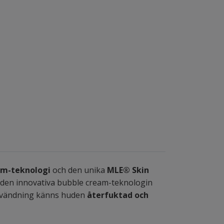
am-teknologi
och den unika
MLE® Skin
 den innovativa bubble cream-teknologin
 användning känns huden
återfuktad och