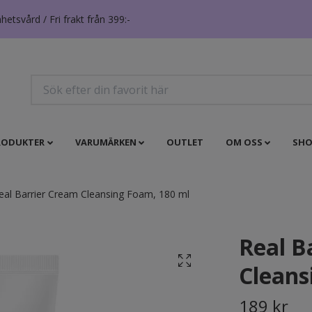
tsvård / Fri frakt från 399:-
RODUKTER
VARUMÄRKEN
OUTLET
OM OSS
SHO
al Barrier Cream Cleansing Foam, 180 ml
Real B
Cleans
189 kr