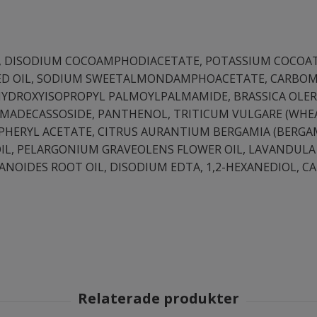
, DISODIUM COCOAMPHODIACETATE, POTASSIUM COCOAT
ED OIL, SODIUM SWEETALMONDAMPHOACETATE, CARBOM
YDROXYISOPROPYL PALMOYLPALMAMIDE, BRASSICA OLERA
, MADECASSOSIDE, PANTHENOL, TRITICUM VULGARE (WHE
PHERYL ACETATE, CITRUS AURANTIUM BERGAMIA (BERGA
IL, PELARGONIUM GRAVEOLENS FLOWER OIL, LAVANDULA 
ZANOIDES ROOT OIL, DISODIUM EDTA, 1,2-HEXANEDIOL, C