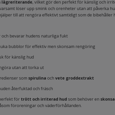
h
lågreriterande
, vilket gör den perfekt för känslig och ir
varsamt löser upp smink och orenheter utan att påverka hu
lper till att rengöra effektivt samtidigt som de bibehåller
 och bevarar hudens naturliga fukt
uka bubblor för effektiv men skonsam rengöring
isk för känslig hud
ngöra utan att torka ut
redienser som
spirulina
och
vete groddextrakt
uden återfuktad och fräsch
perfekt för
trött och irriterad hud
som behöver en
skonsa
såsom föroreningar och väderförhållanden.