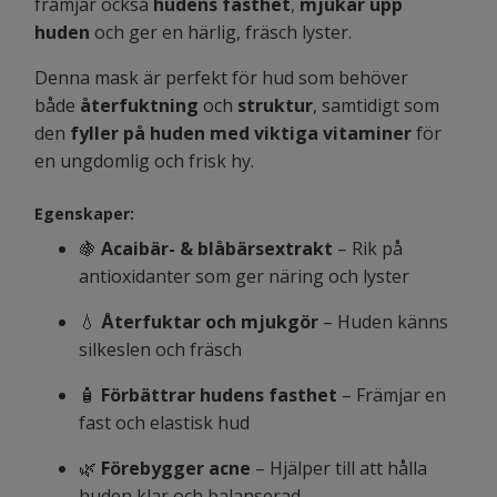
främjar också
hudens fasthet
,
mjukar upp
huden
och ger en härlig, fräsch lyster.
Denna mask är perfekt för hud som behöver
både
återfuktning
och
struktur
, samtidigt som
den
fyller på huden med viktiga vitaminer
för
en ungdomlig och frisk hy.
Egenskaper:
🍇
Acaibär- & blåbärsextrakt
– Rik på
antioxidanter som ger näring och lyster
💧
Återfuktar och mjukgör
– Huden känns
silkeslen och fräsch
🧴
Förbättrar hudens fasthet
– Främjar en
fast och elastisk hud
🌿
Förebygger acne
– Hjälper till att hålla
huden klar och balanserad