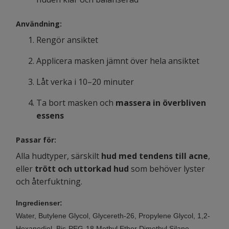
Användning:
Rengör ansiktet
Applicera masken jämnt över hela ansiktet
Låt verka i 10–20 minuter
Ta bort masken och
massera in överbliven
essens
Passar för:
Alla hudtyper, särskilt
hud med tendens till acne
,
eller
trött och uttorkad hud
som behöver lyster
och återfuktning.
Ingredienser:
Water, Butylene Glycol, Glycereth-26, Propylene Glycol, 1,2-
Hexanediol, Bis-PEG-18 Methyl Ether Dimethyl Silane,