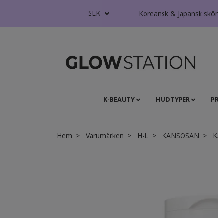
SEK
Koreansk & Japansk skönhe
K-BEAUTY
HUDTYPER
P
Hem
Varumärken
H-L
KANSOSAN
KA