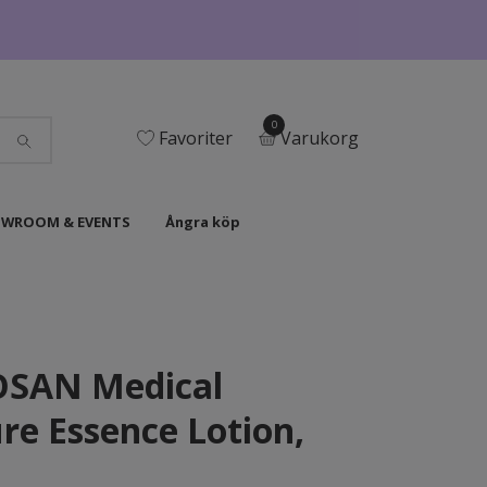
0
Favoriter
Varukorg
WROOM & EVENTS
Ångra köp
SAN Medical
re Essence Lotion,