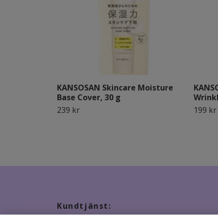
KANSOSAN Skincare Moisture
KANSO
Base Cover, 30 g
Wrink
239 kr
199 kr
Kundtjänst: