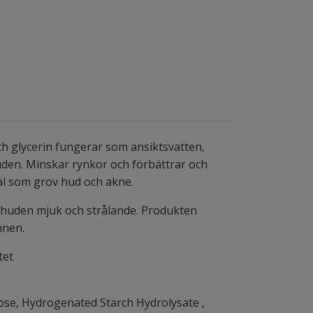
h glycerin fungerar som ansiktsvatten,
uden. Minskar rynkor och förbättrar och
äl som grov hud och akne.
r huden mjuk och strålande. Produkten
ämnen.
tet
alose, Hydrogenated Starch Hydrolysate ,