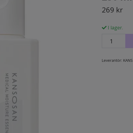
269 kr
I lager.
Leverantör:
KAN