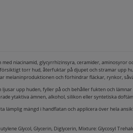
med niacinamid, glycyrrhizinsyra, ceramider, aminosyror oc
försiktigt torr hud, återfuktar på djupet och stramar upp h
r melaninproduktionen och förhindrar fläckar, rynkor, såv
ljusar upp huden, fyller på och behåller fukten och lämna
ade ytaktiva ämnen, alkohol, silikon eller syntetiska doft
, ta lämplig mängd i handflatan och applicera över hela ansik
tylene Glycol, Glycerin, Diglycerin, Mixture: Glycosyl Treh