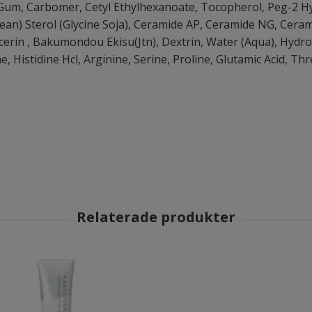
Gum, Carbomer, Cetyl Ethylhexanoate, Tocopherol, Peg-2 Hy
bean) Sterol (Glycine Soja), Ceramide AP, Ceramide NG, Cer
erin , Bakumondou Ekisu(Jtn), Dextrin, Water (Aqua), Hydro
, Histidine Hcl, Arginine, Serine, Proline, Glutamic Acid, Thr