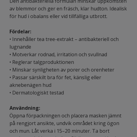
Den antibakteriella formulan minskar uppkomsten
av blemmor och ger en fräsch, klar hudton. Idealisk
för hud i obalans eller vid tillfälliga utbrott.
Fördelar:
• Innehåller tea tree-extrakt – antibakteriell och
lugnande
• Motverkar rodnad, irritation och svullnad
• Reglerar talgproduktionen
• Minskar synligheten av porer och orenheter
• Passar särskilt bra för fet, känslig eller
aknebenägen hud
• Dermatologiskt testad
Användning:
Öppna förpackningen och placera masken jämnt
på rengjort ansikte, undvik området kring ögon
och mun. Låt verka i 15–20 minuter. Ta bort