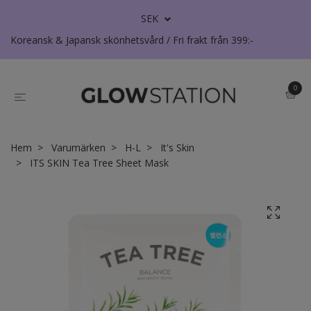
SEK
Koreansk & Japansk skönhetsvård / Fri frakt från 399:-
0
Hem
Varumärken
H-L
It's Skin
ITS SKIN Tea Tree Sheet Mask