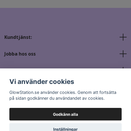
Kundtjänst:
Jobba hos oss
Sociala medier
Vi använder cookies
GlowStation.se använder cookies. Genom att fortsätta
på sidan godkänner du användandet av cookies.
Godkänn alla
© 2026 GlowStation.se
Inställningar