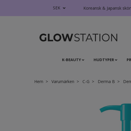
SEK
Koreansk & Japansk skönhe
K-BEAUTY
HUDTYPER
P
Hem
Varumärken
C-G
Derma B
Derm