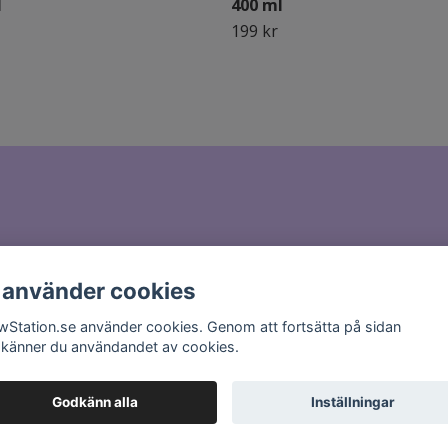
l
400 ml
199 kr
il till
hello@glowstation.se
 använder cookies
wStation.se använder cookies. Genom att fortsätta på sidan
känner du användandet av cookies.
Godkänn alla
Inställningar