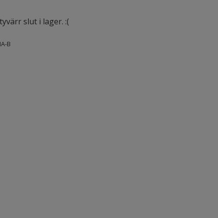
värr slut i lager. :(
A-B