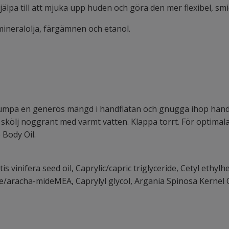
jälpa till att mjuka upp huden och göra den mer flexibel, smi
mineralolja, färgämnen och etanol.
pumpa en generös mängd i handflatan och gnugga ihop handfl
skölj noggrant med varmt vatten. Klappa torrt. För optimal
 Body Oil.
s vinifera seed oil, Caprylic/capric triglyceride, Cetyl ethylh
e/aracha-mideMEA, Caprylyl glycol, Argania Spinosa Kernel 