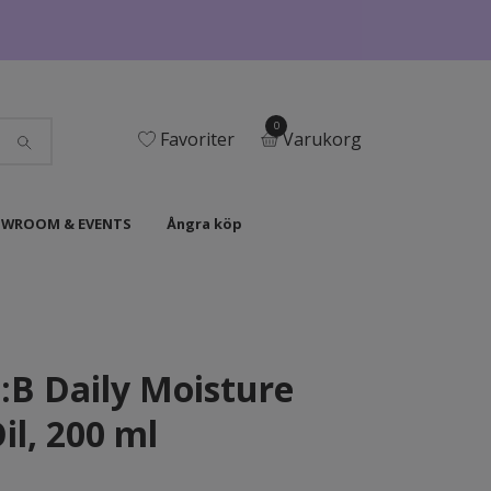
0
Favoriter
Varukorg
WROOM & EVENTS
Ångra köp
B Daily Moisture
il, 200 ml