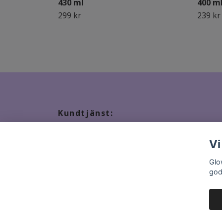
430 ml
400 m
299 kr
239 kr
Kundtjänst:
Tveka inte att kontakta oss, snabbast kontakt via ma
Vi
Glo
god
© 2026 GlowStation.se