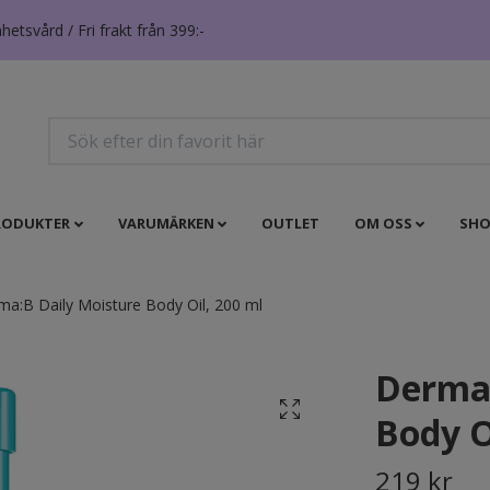
tsvård / Fri frakt från 399:-
RODUKTER
VARUMÄRKEN
OUTLET
OM OSS
SHO
a:B Daily Moisture Body Oil, 200 ml
Derma:
Body O
219 kr