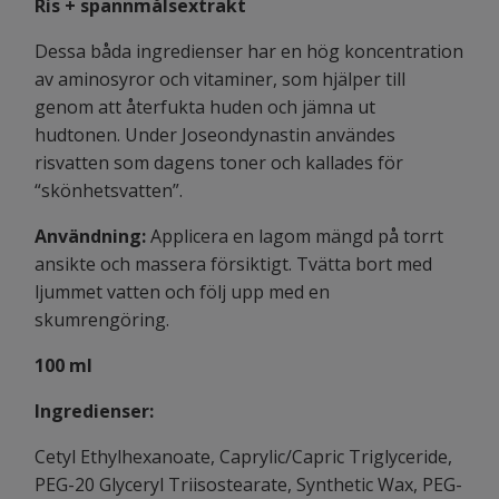
Ris + spannmålsextrakt
Dessa båda ingredienser har en hög koncentration
av aminosyror och vitaminer, som hjälper till
genom att återfukta huden och jämna ut
hudtonen. Under Joseondynastin användes
risvatten som dagens toner och kallades för
“skönhetsvatten”.
Användning:
Applicera en lagom mängd på torrt
ansikte och massera försiktigt. Tvätta bort med
ljummet vatten och följ upp med en
skumrengöring.
100 ml
Ingredienser:
Cetyl Ethylhexanoate, Caprylic/Capric Triglyceride,
PEG-20 Glyceryl Triisostearate, Synthetic Wax, PEG-