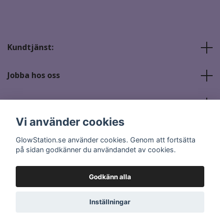
Kundtjänst:
Jobba hos oss
Sociala medier
Vi använder cookies
GlowStation.se använder cookies. Genom att fortsätta
på sidan godkänner du användandet av cookies.
Godkänn alla
© 2026 GlowStation.se
Inställningar