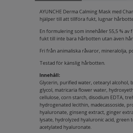
AYUNCHE Derma Calming Mask med Chamos
hjälper till att tillföra fukt, lugnar hårb
En formulering som innehåller 55,5 % av f
fukt till inte bara hårbotten utan även hå
Fri från animaliska råvaror, mineralolja, p
Testad för känslig hårbotten.
Innehåll:
Glycerin, purified water, cetearyl alcohol
glycol, matricaria flower water, hydroxyethy
cellulose, corn starch, disodium EDTA, treh
hydrogenated lecithin, madecassoside, prop
hyaluronate, ginseng extract, ginger extra
lysate, hydrolyzed hyaluronic acid, green 
acetylated hyaluronate.