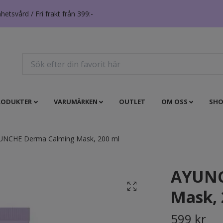
tsvård / Fri frakt från 399:-
RODUKTER
VARUMÄRKEN
OUTLET
OM OSS
SHO
NCHE Derma Calming Mask, 200 ml
AYUNC
Mask, 
599 kr