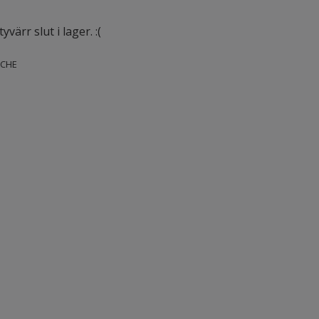
värr slut i lager. :(
CHE