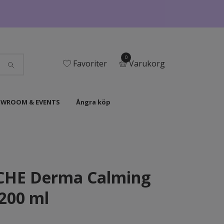
0
Favoriter
Varukorg
WROOM & EVENTS
Ångra köp
HE Derma Calming
200 ml