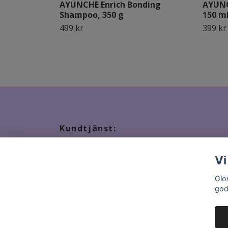
AYUNCHE Enrich Bonding
AYUNC
Shampoo, 350 g
150 m
499 kr
399 kr
Kundtjänst:
Tveka inte att kontakta oss, snabbast kontakt via ma
Vi
Glo
god
© 2026 GlowStation.se