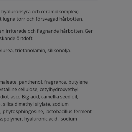
hyaluronsyra och ceramidkomplex)
att lugna torr och försvagad hårbotten.
en irriterade och flagnande hårbotten. Ger
iskande örtdoft.
lurea, trietanolamin, silikonolja.
l maleate, panthenol, fragrance, butylene
ystalline cellulose, cetylhydroxyethyl
ol, asco Big acid, camellia seed oil,
silica dimethyl silylate, sodium
t, phytosphingosine, lactobacillus ferment
sspolymer, hyaluronic acid , sodium