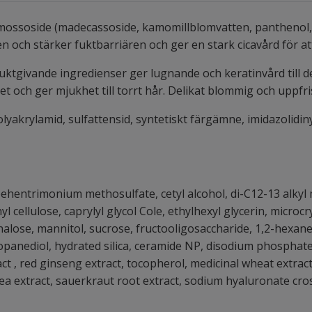
soside (madecassoside, kamomillblomvatten, panthenol, 
otten och stärker fuktbarriären och ger en stark cicavård för 
uktgivande ingredienser ger lugnande och keratinvård till d
ret och ger mjukhet till torrt hår. Delikat blommig och uppfr
olyakrylamid, sulfattensid, syntetiskt färgämne, imidazolidiny
, behentrimonium methosulfate, cetyl alcohol, di-C12-13 alky
l cellulose, caprylyl glycol Cole, ethylhexyl glycerin, microcr
alose, mannitol, sucrose, fructooligosaccharide, 1,2-hexanedi
anediol, hydrated silica, ceramide NP, disodium phosphate, 
ct , red ginseng extract, tocopherol, medicinal wheat extrac
tea extract, sauerkraut root extract, sodium hyaluronate cro