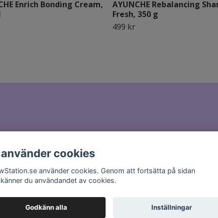
HE Enrich Bonding Cream,
AYUNCHE Rebalancing Sh
l
Fresh, 350 g
499 kr
il till
hello@glowstation.se
 använder cookies
wStation.se använder cookies. Genom att fortsätta på sidan
känner du användandet av cookies.
Godkänn alla
Inställningar