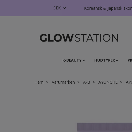
SEK
Koreansk & Japansk skönhe
K-BEAUTY
HUDTYPER
P
Hem
Varumärken
A-B
AYUNCHE
AYU