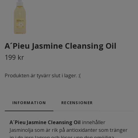
A´Pieu Jasmine Cleansing Oil
199 kr
Produkten är tyvärr slut i lager. :(
INFORMATION
RECENSIONER
A´Pieu Jasmine Cleansing Oil
innehåller
Jasminolja som är rik på antioxidanter som tränger
in i de inre lagren och löser upp den omöjliga