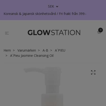
SEK
Koreansk & Japansk skönhetsvård / Fri frakt från 399:-
0
Hem
Varumärken
A-B
A´PIEU
A´Pieu Jasmine Cleansing Oil