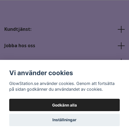
Kundtjänst:
Jobba hos oss
Sociala medier
Vi använder cookies
GlowStation.se använder cookies. Genom att fortsätta
på sidan godkänner du användandet av cookies.
Godkänn alla
© 2026 GlowStation.se
Inställningar