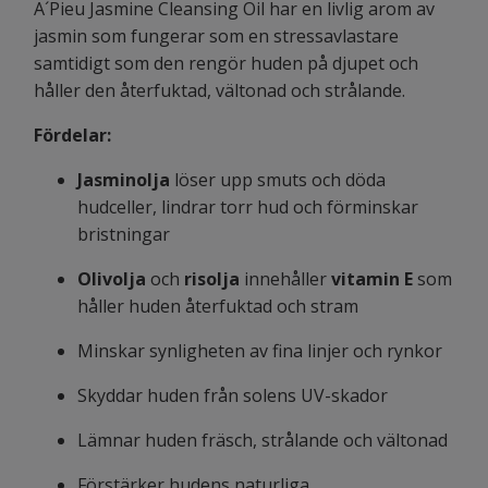
A´Pieu Jasmine Cleansing Oil har en livlig arom av
jasmin som fungerar som en stressavlastare
samtidigt som den rengör huden på djupet och
håller den återfuktad, vältonad och strålande.
Fördelar:
Jasminolja
löser upp smuts och döda
hudceller, lindrar torr hud och förminskar
bristningar
Olivolja
och
risolja
innehåller
vitamin E
som
håller huden återfuktad och stram
Minskar synligheten av fina linjer och rynkor
Skyddar huden från solens UV-skador
Lämnar huden fräsch, strålande och vältonad
Förstärker hudens naturliga