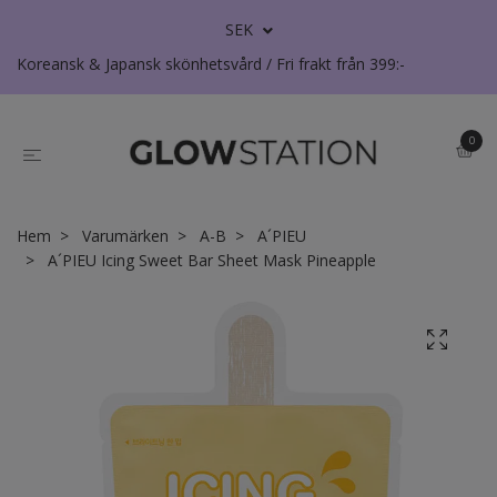
SEK
Koreansk & Japansk skönhetsvård / Fri frakt från 399:-
0
Hem
Varumärken
A-B
A´PIEU
A´PIEU Icing Sweet Bar Sheet Mask Pineapple