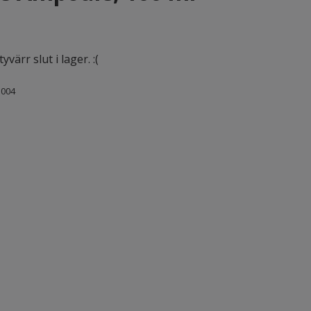
värr slut i lager. :(
1004