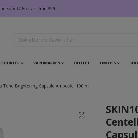
tsvård / Fri frakt från 399:-
RODUKTER
VARUMÄRKEN
OUTLET
OM OSS
SHO
 Tone Brightening Capsule Ampoule, 100 ml
SKIN1
Centel
Capsul