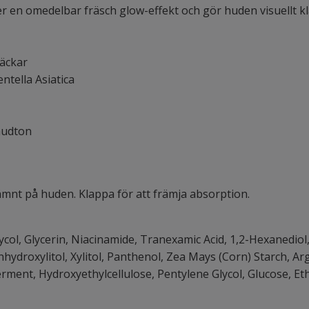
r en omedelbar fräsch glow-effekt och gör huden visuellt kl
läckar
ntella Asiatica
 hudton
mnt på huden. Klappa för att främja absorption.
lycol, Glycerin, Niacinamide, Tranexamic Acid, 1,2-Hexanedio
hydroxylitol, Xylitol, Panthenol, Zea Mays (Corn) Starch, Arg
Ferment, Hydroxyethylcellulose, Pentylene Glycol, Glucose, Eth