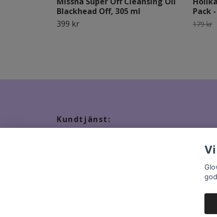
Missha Super Off Cleansing Oil
Holik
Blackhead Off, 305 ml
Pack -
399 kr
179 kr
Kundtjänst:
Tveka inte att kontakta oss, snabbast kontakt via ma
Vi
Glo
god
© 2026 GlowStation.se