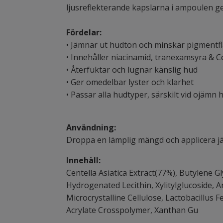
ljusreflekterande kapslarna i ampoulen ge
Fördelar:
• Jämnar ut hudton och minskar pigmentf
• Innehåller niacinamid, tranexamsyra & Ce
• Återfuktar och lugnar känslig hud
• Ger omedelbar lyster och klarhet
• Passar alla hudtyper, särskilt vid ojämn
Användning:
Droppa en lämplig mängd och applicera jä
Innehåll:
Centella Asiatica Extract(77%), Butylene G
Hydrogenated Lecithin, Xylitylglucoside, An
Microcrystalline Cellulose, Lactobacillus 
Acrylate Crosspolymer, Xanthan Gu