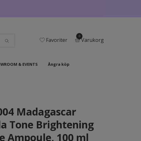
0
Favoriter
Varukorg
WROOM & EVENTS
Ångra köp
004 Madagascar
la Tone Brightening
e Ampoule, 100 ml