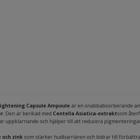
rightening Capsule Ampoule
är en snabbabsorberande amp
er
. Den är berikad med
Centella Asiatica-extrakt
som återf
r uppklarnande och hjälper till att reducera pigmentering
 och zink
som stärker hudbarriären och bidrar till förbättra