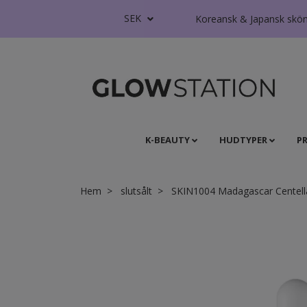
SEK
Koreansk & Japansk skönhe
K-BEAUTY
HUDTYPER
P
Hem
slutsålt
SKIN1004 Madagascar Centella