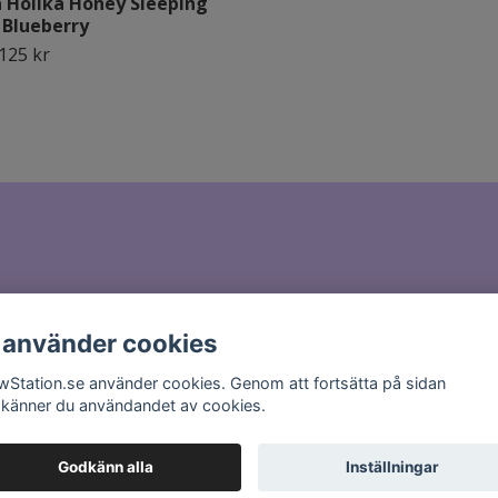
a Holika Honey Sleeping
 Blueberry
125 kr
il till
hello@glowstation.se
 använder cookies
wStation.se använder cookies. Genom att fortsätta på sidan
känner du användandet av cookies.
Godkänn alla
Inställningar