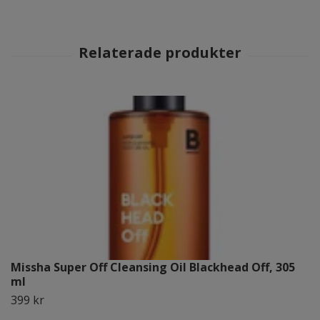
Missha Super Off Cleansing Oil Blackhead Off, 305
ml
399 kr