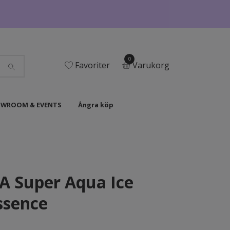
0
Favoriter
Varukorg
WROOM & EVENTS
Ångra köp
 Super Aqua Ice
ssence