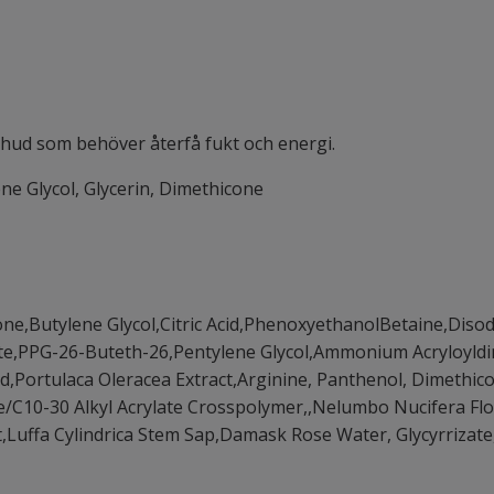
 hud som behöver återfå fukt och energi.
ene Glycol, Glycerin, Dimethicone
one,Butylene Glycol,Citric Acid,PhenoxyethanolBetaine,Di
tate,PPG-26-Buteth-26,Pentylene Glycol,Ammonium Acryloyld
d,Portulaca Oleracea Extract,Arginine, Panthenol, Dimethic
e/C10-30 Alkyl Acrylate Crosspolymer,,Nelumbo Nucifera Flo
ct,Luffa Cylindrica Stem Sap,Damask Rose Water, Glycyrrizat