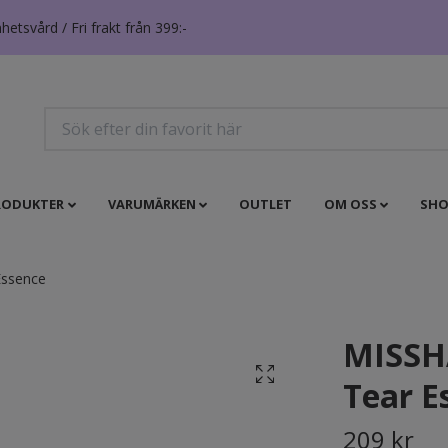
tsvård / Fri frakt från 399:-
RODUKTER
VARUMÄRKEN
OUTLET
OM OSS
SHO
Essence
MISSHA
Tear E
209 kr