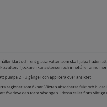
ller klart och rent glaciärvatten som ska hjälpa huden att
iktsvatten. Tjockare i konsistensen och innehåller ännu mer 
t pumpa 2 ~ 3 gånger och applicera över ansiktet.
 torra regioner som öknar. Växten absorberar fukt och bildar
r att överleva den torra säsongen. I dessa celler finns vikti