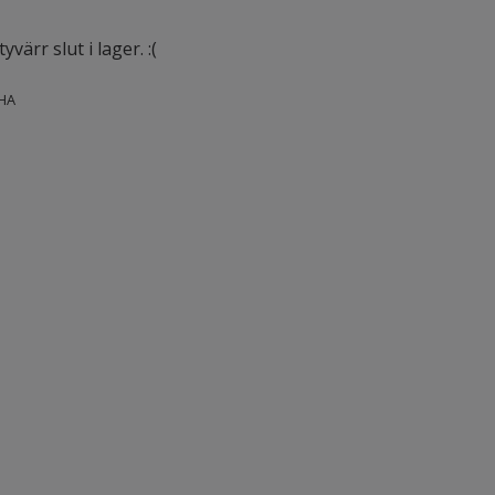
värr slut i lager. :(
HA