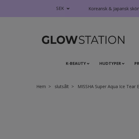
SEK
Koreansk & Japansk skönhe
K-BEAUTY
HUDTYPER
P
Hem
slutsålt
MISSHA Super Aqua Ice Tear 