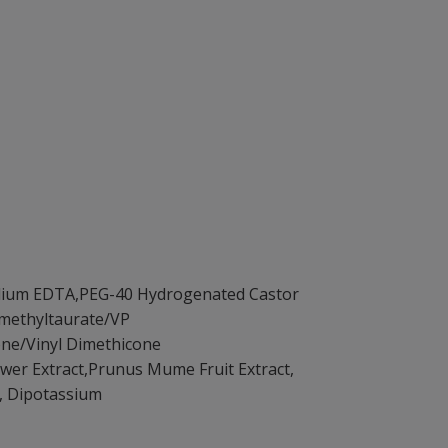
sodium EDTA,PEG-40 Hydrogenated Castor
imethyltaurate/VP
one/Vinyl Dimethicone
wer Extract,Prunus Mume Fruit Extract,
e, Dipotassium