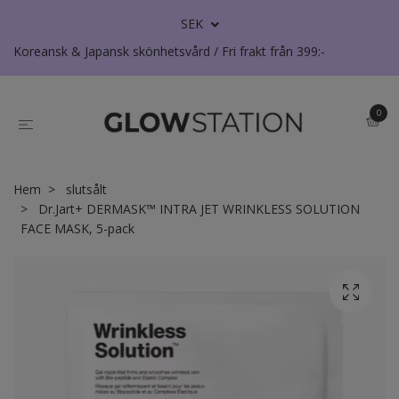
SEK
Koreansk & Japansk skönhetsvård / Fri frakt från 399:-
0
Hem
slutsålt
Dr.Jart+ DERMASK™ INTRA JET WRINKLESS SOLUTION
FACE MASK, 5-pack