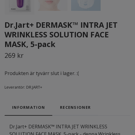
Dr.Jart+ DERMASK™ INTRA JET
WRINKLESS SOLUTION FACE
MASK, 5-pack
269 kr
Produkten är tyvärr slut i lager. :(
Leverantör:
DR.JART+
INFORMATION
RECENSIONER
Dr.Jart+ DERMASK™ INTRA JET WRINKLESS
SOLUTION FACE MASK, 5-pack - denna Wrinkless