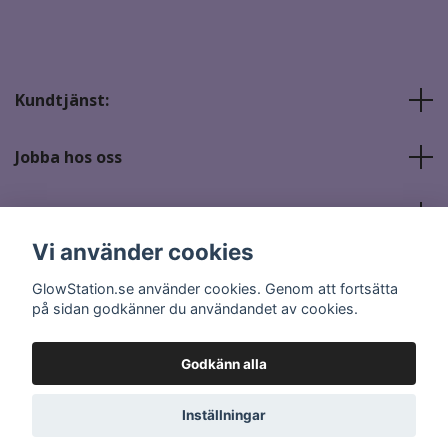
Kundtjänst:
Jobba hos oss
Sociala medier
Vi använder cookies
GlowStation.se använder cookies. Genom att fortsätta
på sidan godkänner du användandet av cookies.
Godkänn alla
© 2026 GlowStation.se
Inställningar