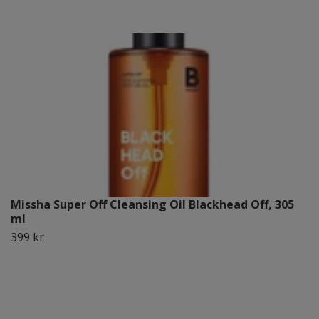
Missha Super Off Cleansing Oil Blackhead Off, 305
ml
399 kr