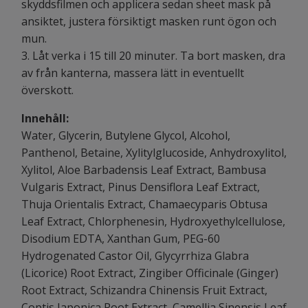
skyddsfilmen och applicera sedan sheet mask på
ansiktet, justera försiktigt masken runt ögon och
mun.
3. Låt verka i 15 till 20 minuter. Ta bort masken, dra
av från kanterna, massera lätt in eventuellt
överskott.
Innehåll:
Water, Glycerin, Butylene Glycol, Alcohol,
Panthenol, Betaine, Xylitylglucoside, Anhydroxylitol,
Xylitol, Aloe Barbadensis Leaf Extract, Bambusa
Vulgaris Extract, Pinus Densiflora Leaf Extract,
Thuja Orientalis Extract, Chamaecyparis Obtusa
Leaf Extract, Chlorphenesin, Hydroxyethylcellulose,
Disodium EDTA, Xanthan Gum, PEG-60
Hydrogenated Castor Oil, Glycyrrhiza Glabra
(Licorice) Root Extract, Zingiber Officinale (Ginger)
Root Extract, Schizandra Chinensis Fruit Extract,
Coptis Japonica Root Extract, Camellia Sinensis Leaf